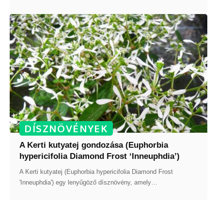
DÍSZNÖVÉNYEK
A Kerti kutyatej gondozása (Euphorbia
hypericifolia Diamond Frost ‘Inneuphdia’)
A Kerti kutyatej (Euphorbia hypericifolia Diamond Frost
'Inneuphdia') egy lenyűgöző dísznövény, amely
…