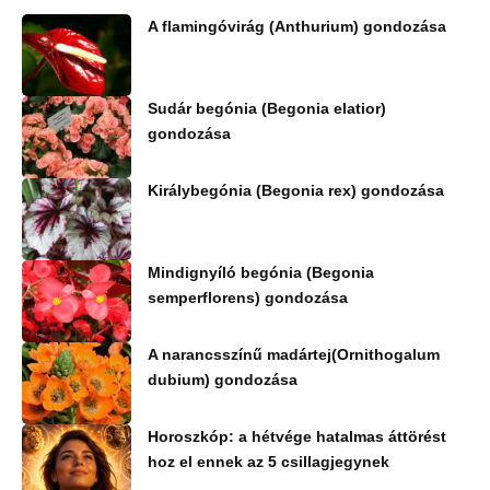
A flamingóvirág (Anthurium) gondozása
Sudár begónia (Begonia elatior)
gondozása
Királybegónia (Begonia rex) gondozása
Mindignyíló begónia (Begonia
semperflorens) gondozása
A narancsszínű madártej(Ornithogalum
dubium) gondozása
Horoszkóp: a hétvége hatalmas áttörést
hoz el ennek az 5 csillagjegynek