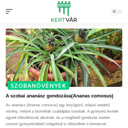
SZOBANÖVÉNYEK
A szobai ananász gondozása(Ananas comosus)
Az ananász (Ananas comosus) egy lenyűgöző, trópusi eredetű
növény, melyet a broméliák családjába sorolnak. A gyönyörű levelek
egyedi tőlevélrózsát alkotnak, és a megfelelő gondozás esetén
szemet gyönyörködtető virágokkal is elbűvölheti a természet