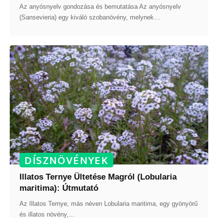
Az anyósnyelv gondozása és bemutatása Az anyósnyelv
(Sansevieria) egy kiváló szobanövény, melynek
…
DÍSZNÖVÉNYEK
Illatos Ternye Ültetése Magról (Lobularia
maritima): Útmutató
Az Illatos Ternye, más néven Lobularia maritima, egy gyönyörű
és illatos növény,
…