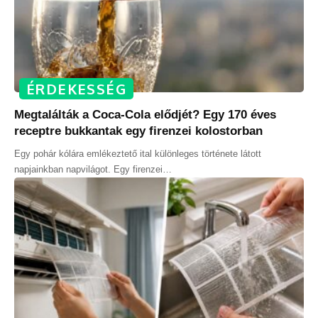
ÉRDEKESSÉG
Megtalálták a Coca-Cola elődjét? Egy 170 éves
receptre bukkantak egy firenzei kolostorban
Egy pohár kólára emlékeztető ital különleges története látott
napjainkban napvilágot. Egy firenzei
…