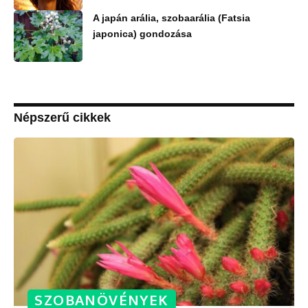
A japán arália, szobaarália (Fatsia
japonica) gondozása
Népszerű cikkek
SZOBANÖVÉNYEK