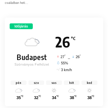
családban heti
…
Időjárás
26
°C
Budapest
°
°
27
_
26
55%
Szórványos Felhőzet
3 km/h
pén
szo
vas
hét
ked
°C
°C
°C
°C
°C
35
32
34
38
38