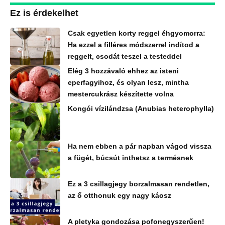
Ez is érdekelhet
Csak egyetlen korty reggel éhgyomorra:
Ha ezzel a filléres módszerrel indítod a
reggelt, csodát teszel a testeddel
Elég 3 hozzávaló ehhez az isteni
eperfagyihoz, és olyan lesz, mintha
mestercukrász készítette volna
Kongói vízilándzsa (Anubias heterophylla)
Ha nem ebben a pár napban vágod vissza
a fügét, búcsút inthetsz a termésnek
Ez a 3 csillagjegy borzalmasan rendetlen,
az ő otthonuk egy nagy káosz
A pletyka gondozása pofonegyszerűen!