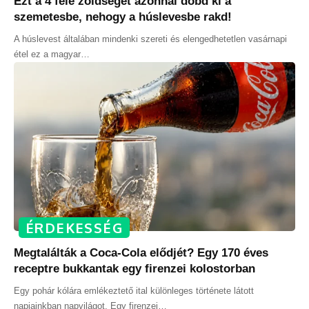
Ezt a 4 féle zöldséget azonnal dobd ki a
szemetesbe, nehogy a húslevesbe rakd!
A húslevest általában mindenki szereti és elengedhetetlen vasárnapi
étel ez a magyar
…
ÉRDEKESSÉG
Megtalálták a Coca-Cola elődjét? Egy 170 éves
receptre bukkantak egy firenzei kolostorban
Egy pohár kólára emlékeztető ital különleges története látott
napjainkban napvilágot. Egy firenzei
…