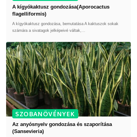
A kígyókaktusz gondozása(Aporocactus
flagelliformis)
A kígyókaktusz gondozása, bemutatása A kaktuszok sokak
számára a sivatagok jelképeivé váltak,
…
SZOBANÖVÉNYEK
Az anyósnyelv gondozása és szaporítása
(Sansevieria)