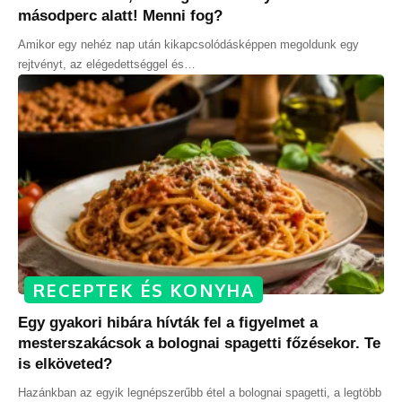
másodperc alatt! Menni fog?
Amikor egy nehéz nap után kikapcsolódásképpen megoldunk egy
rejtvényt, az elégedettséggel és
…
RECEPTEK ÉS KONYHA
Egy gyakori hibára hívták fel a figyelmet a
mesterszakácsok a bolognai spagetti főzésekor. Te
is elköveted?
Hazánkban az egyik legnépszerűbb étel a bolognai spagetti, a legtöbb