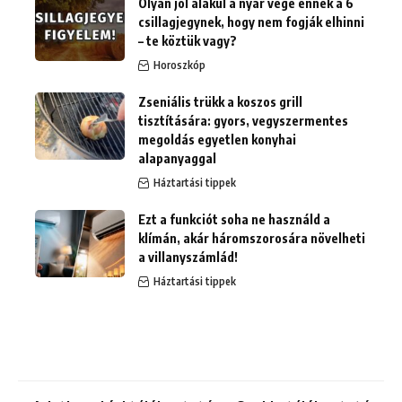
Olyan jól alakul a nyár vége ennek a 6
csillagjegynek, hogy nem fogják elhinni
– te köztük vagy?
Horoszkóp
Zseniális trükk a koszos grill
tisztítására: gyors, vegyszermentes
megoldás egyetlen konyhai
alapanyaggal
Háztartási tippek
Ezt a funkciót soha ne használd a
klímán, akár háromszorosára növelheti
a villanyszámlád!
Háztartási tippek