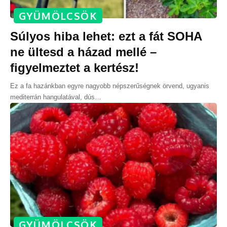
GYÜMÖLCSÖK
Súlyos hiba lehet: ezt a fát SOHA
ne ültesd a házad mellé –
figyelmeztet a kertész!
Ez a fa hazánkban egyre nagyobb népszerűségnek örvend, ugyanis
mediterrán hangulatával, dús
…
GYÜMÖLCSÖK