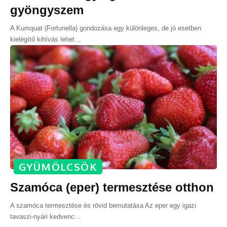
gyöngyszem
A Kumquat (Fortunella) gondozása egy különleges, de jó esetben
kielégítő kihívás lehet
…
GYÜMÖLCSÖK
Szamóca (eper) termesztése otthon
A szamóca termesztése és rövid bemutatása Az eper egy igazi
tavaszi-nyári kedvenc
…