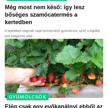
Még most nem késő: így lesz
bőséges szamócatermés a
kertedben
A legtöbben vágynak saját termesztésű gyümölcsre, ezért a legtöbb
kert tulajdonos ültet
…
GYÜMÖLCSÖK
Elég csak egy evőkanálnyi ebből az