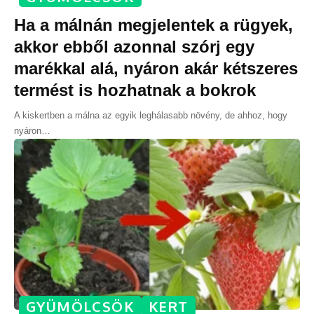
Ha a málnán megjelentek a rügyek,
akkor ebből azonnal szórj egy
marékkal alá, nyáron akár kétszeres
termést is hozhatnak a bokrok
A kiskertben a málna az egyik leghálasabb növény, de ahhoz, hogy
nyáron
…
GYÜMÖLCSÖK
KERT