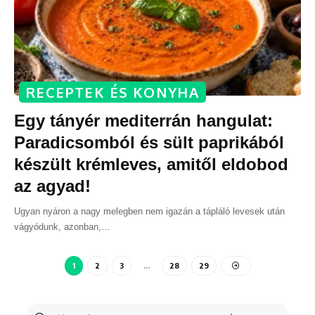
RECEPTEK ÉS KONYHA
Egy tányér mediterrán hangulat:
Paradicsomból és sült paprikából
készült krémleves, amitől eldobod
az agyad!
Ugyan nyáron a nagy melegben nem igazán a tápláló levesek után
vágyódunk, azonban,
…
1
2
3
…
28
29