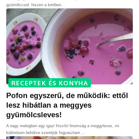
gyümölccsel: hiszen a kertben
…
RECEPTEK ÉS KONYHA
Pofon egyszerű, de működik: ettől
lesz hibátlan a meggyes
gyümölcsleves!
A nagy melegben egy igazi frissítö finomság a meggyleves, mi
különösen behűtve szeretjük fogyasztani.
…