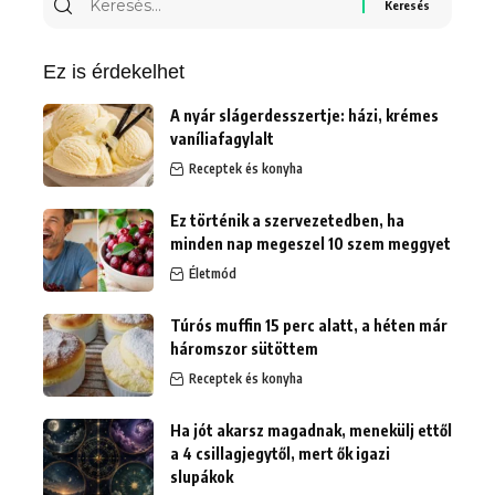
Ez is érdekelhet
A nyár slágerdesszertje: házi, krémes
vaníliafagylalt
Receptek és konyha
Ez történik a szervezetedben, ha
minden nap megeszel 10 szem meggyet
Életmód
Túrós muffin 15 perc alatt, a héten már
háromszor sütöttem
Receptek és konyha
Ha jót akarsz magadnak, menekülj ettől
a 4 csillagjegytől, mert ők igazi
slupákok