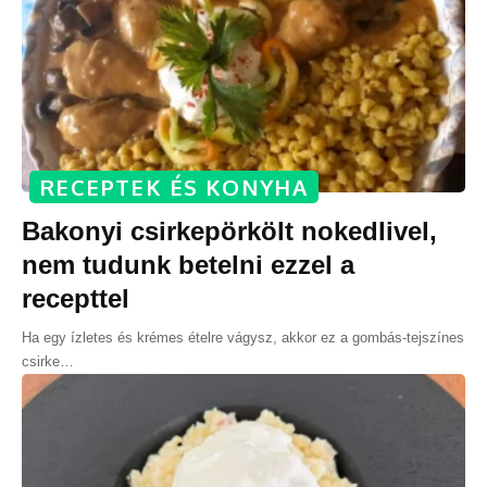
RECEPTEK ÉS KONYHA
Bakonyi csirkepörkölt nokedlivel,
nem tudunk betelni ezzel a
recepttel
Ha egy ízletes és krémes ételre vágysz, akkor ez a gombás-tejszínes
csirke
…