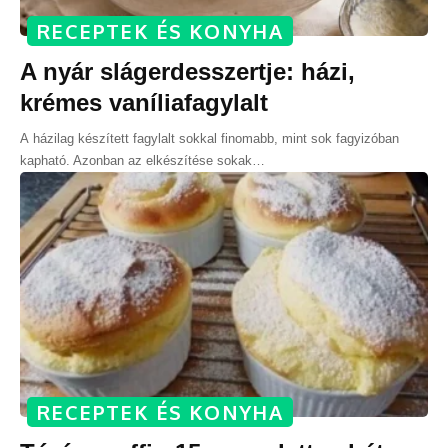
RECEPTEK ÉS KONYHA
A nyár slágerdesszertje: házi,
krémes vaníliafagylalt
A házilag készített fagylalt sokkal finomabb, mint sok fagyizóban
kapható. Azonban az elkészítése sokak
…
RECEPTEK ÉS KONYHA