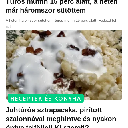
Túrós muffin 15 perc alatt, a héten
már háromszor sütöttem
A héten háromszor sütöttem, túrós muffin 15 perc alatt: Fedezd fel
ezt
…
RECEPTEK ÉS KONYHA
Juhtúrós sztrapacska, pirított
szalonnával meghintve és nyakon
öntve tejföllel! Ki szereti?