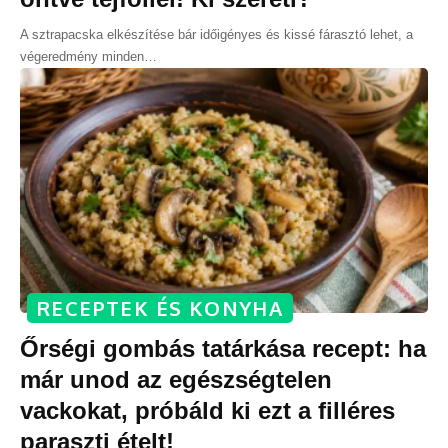
A sztrapacska elkészítése bár időigényes és kissé fárasztó lehet, a
végeredmény minden
…
RECEPTEK ÉS KONYHA
Őrségi gombás tatárkása recept: ha
már unod az egészségtelen
vackokat, próbáld ki ezt a filléres
paraszti ételt!