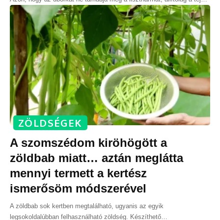
ZÖLDSÉGEK
A szomszédom kiröhögött a
zöldbab miatt… aztán meglátta
mennyi termett a kertész
ismerősöm módszerével
A zöldbab sok kertben megtalálható, ugyanis az egyik
legsokoldalúbban felhasználható zöldség. Készíthető
…