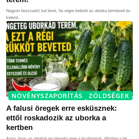
Nagyon bosszantó tud lenni, ha végre beérett az uborka termésed és
kiderül,
…
NÖVÉNYSZAPORÍTÁS
ZÖLDSÉGEK
A falusi öregek erre esküsznek:
ettől roskadozik az uborka a
kertben
Azon, hogy az uborkát ne támadja meg a lisztharmat, állítólag a tej
…