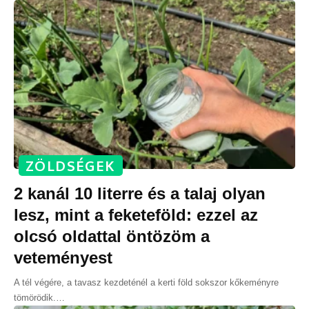
ZÖLDSÉGEK
2 kanál 10 literre és a talaj olyan
lesz, mint a feketeföld: ezzel az
olcsó oldattal öntözöm a
veteményest
A tél végére, a tavasz kezdeténél a kerti föld sokszor kőkeményre
tömörödik.
…