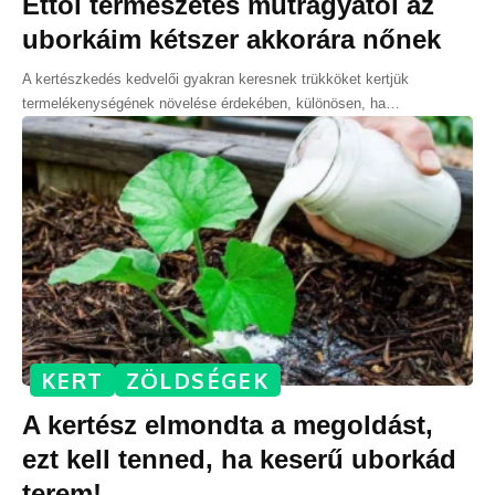
Ettől természetes műtrágyától az
uborkáim kétszer akkorára nőnek
A kertészkedés kedvelői gyakran keresnek trükköket kertjük
termelékenységének növelése érdekében, különösen, ha
…
KERT
ZÖLDSÉGEK
A kertész elmondta a megoldást,
ezt kell tenned, ha keserű uborkád
terem!