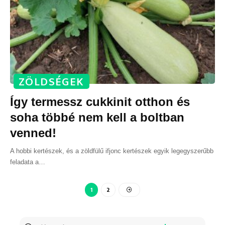
ZÖLDSÉGEK
Így termessz cukkinit otthon és
soha többé nem kell a boltban
venned!
A hobbi kertészek, és a zöldfülű ifjonc kertészek egyik legegyszerűbb
feladata a
…
1
2