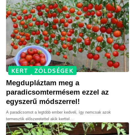
KERT
ZÖLDSÉGEK
Megdupláztam meg a
paradicsomtermésem ezzel az
egyszerű módszerrel!
A paradicsomot a legtöbb ember kedveli, így nemcsak azok
termesztik előszeretettel akik kerttel
…