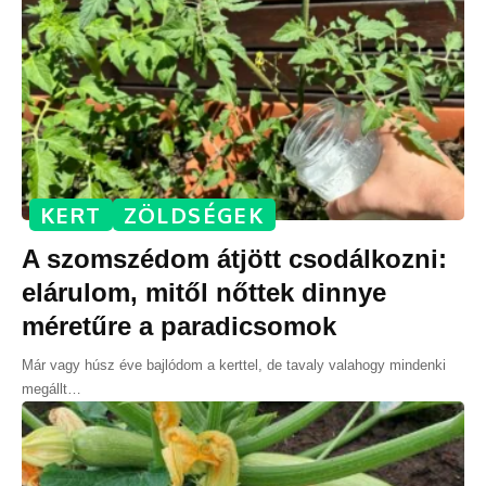
KERT
ZÖLDSÉGEK
A szomszédom átjött csodálkozni:
elárulom, mitől nőttek dinnye
méretűre a paradicsomok
Már vagy húsz éve bajlódom a kerttel, de tavaly valahogy mindenki
megállt
…