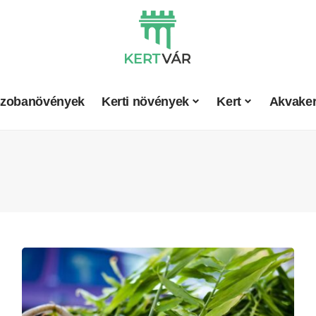
zobanövények
Kerti növények
Kert
Akvaker