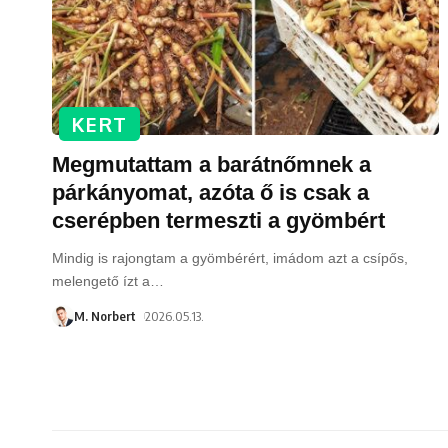
KERT
Megmutattam a barátnőmnek a
párkányomat, azóta ő is csak a
cserépben termeszti a gyömbért
Mindig is rajongtam a gyömbérért, imádom azt a csípős,
melengető ízt a
…
M. Norbert
2026.05.13.