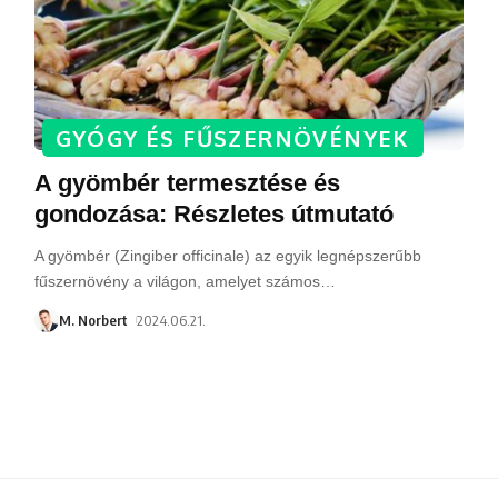
GYÓGY ÉS FŰSZERNÖVÉNYEK
A gyömbér termesztése és
gondozása: Részletes útmutató
A gyömbér (Zingiber officinale) az egyik legnépszerűbb
fűszernövény a világon, amelyet számos
…
M. Norbert
2024.06.21.