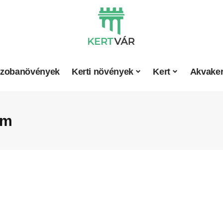
zobanövények
Kerti növények
Kert
Akvaker
um