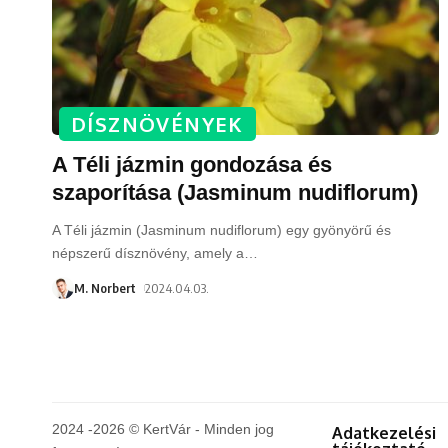
DÍSZNÖVÉNYEK
A Téli jázmin gondozása és
szaporítása (Jasminum nudiflorum)
A Téli jázmin (Jasminum nudiflorum) egy gyönyörű és
népszerű dísznövény, amely a
…
M. Norbert
2024.04.03.
2024 -2026 © KertVár - Minden jog
Adatkezelési