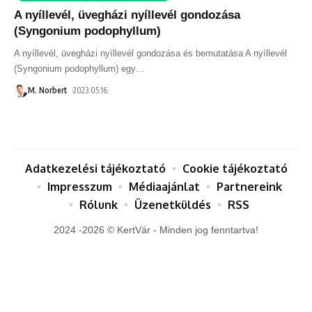
A nyíllevél, üvegházi nyíllevél gondozása
(Syngonium podophyllum)
A nyíllevél, üvegházi nyíllevél gondozása és bemutatása A nyíllevél
(Syngonium podophyllum) egy
…
M. Norbert
2023.05.16.
Adatkezelési tájékoztató
Cookie tájékoztató
Impresszum
Médiaajánlat
Partnereink
Rólunk
Üzenetküldés
RSS
2024 -2026 © KertVár - Minden jog fenntartva!