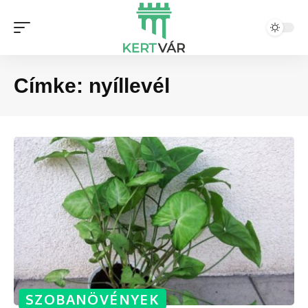
Címke:
nyíllevél
SZOBANÖVÉNYEK