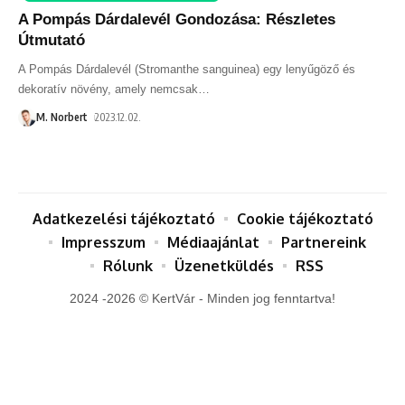
A Pompás Dárdalevél Gondozása: Részletes
Útmutató
A Pompás Dárdalevél (Stromanthe sanguinea) egy lenyűgöző és
dekoratív növény, amely nemcsak
…
M. Norbert
2023.12.02.
Adatkezelési tájékoztató
Cookie tájékoztató
Impresszum
Médiaajánlat
Partnereink
Rólunk
Üzenetküldés
RSS
2024 -2026 © KertVár - Minden jog fenntartva!