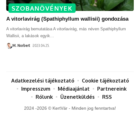
SZOBANÖVÉNYEK
A vitorlavirág (Spathiphyllum wallisii) gondozása
A vitorlavirág bemutatása A vitorlavirág, más néven Spathiphyllum
Wallisii, a lakások egyik
…
M. Norbert
2023.04.25.
Adatkezelési tájékoztató
Cookie tájékoztató
Impresszum
Médiaajánlat
Partnereink
Rólunk
Üzenetküldés
RSS
2024 -2026 © KertVár - Minden jog fenntartva!