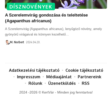
DÍSZNÖVÉNYEK
A Szerelemvirág gondozása és teleltetése
(Agapanthus africanus)
A Szerelemvirág (Agapanthus africanus), lenyűgöző növény, amely
gyönyörű virágaival és könnyen kezelhető
…
M. Norbert
2024.04.20.
Adatkezelési tájékoztató
Cookie tájékoztató
Impresszum
Médiaajánlat
Partnereink
Rólunk
Üzenetküldés
RSS
2024 -2026 © KertVár - Minden jog fenntartva!