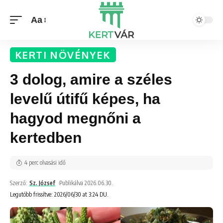
Aa
KERTI NÖVÉNYEK
3 dolog, amire a széles
levelű útifű képes, ha
hagyod megnőni a
kertedben
4 perc olvasási idő
Szerző:
Sz. József
Publikálva 2026.06.30.
Legutóbb frissítve: 2026/06/30 at 3:24 DU.