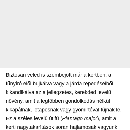
Biztosan veled is szembejött már a kertben, a
fűnyíró elől bujkálva vagy a járda repedéseiből
kikandikálva az a jellegzetes, kerekded levelű
növény, amit a legtöbben gondolkodás nélkül
kikapálnak, letaposnak vagy gyomirtóval fújnak le.
Ez a széles levelű útifű (
Plantago major
), amit a
kerti nagytakarítások során hajlamosak vagyunk