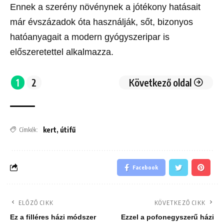
Ennek a szerény növénynek a jótékony hatásait
már évszázadok óta használják, sőt, bizonyos
hatóanyagait a modern gyógyszeripar is
előszeretettel alkalmazza.
1
2
Következő oldal
kert
,
útifű
Címkék:
Facebook
ELŐZŐ CIKK
KÖVETKEZŐ CIKK
Ez a filléres házi módszer
Ezzel a pofonegyszerű házi