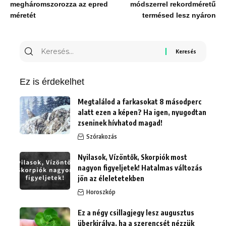
megháromszorozza az epred
módszerrel rekordméretű
méretét
termésed lesz nyáron
Keresés
erre:
Ez is érdekelhet
Megtalálod a farkasokat 8 másodperc
alatt ezen a képen? Ha igen, nyugodtan
zseninek hívhatod magad!
Szórakozás
Nyilasok, Vízöntők, Skorpiók most
nagyon figyeljetek! Hatalmas változás
jön az éleletetekben
Horoszkóp
Ez a négy csillagjegy lesz augusztus
überkirálya, ha a szerencsét nézzük