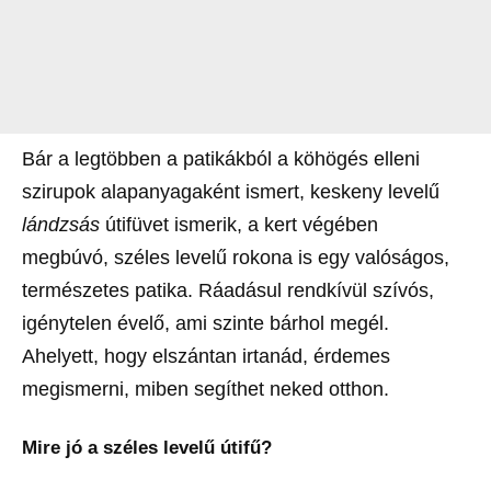
Bár a legtöbben a patikákból a köhögés elleni
szirupok alapanyagaként ismert, keskeny levelű
lándzsás
útifüvet ismerik, a kert végében
megbúvó, széles levelű rokona is egy valóságos,
természetes patika. Ráadásul rendkívül szívós,
igénytelen évelő, ami szinte bárhol megél.
Ahelyett, hogy elszántan irtanád, érdemes
megismerni, miben segíthet neked otthon.
Mire jó a széles levelű útifű?