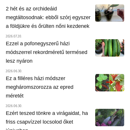
2 hét és az orchideáid
megtáltosodnak: ebből szórj egyszer
a földjükre és őrülten nőni kezdenek
2026.07.20.
Ezzel a pofonegyszerű házi
módszerrel rekordméretű termésed
lesz nyáron
2026.06.30.
Ez a filléres házi módszer
megháromszorozza az epred
méretét
2026.06.30.
Ezért teszed tönkre a virágaidat, ha
friss csapvízzel locsolod őket