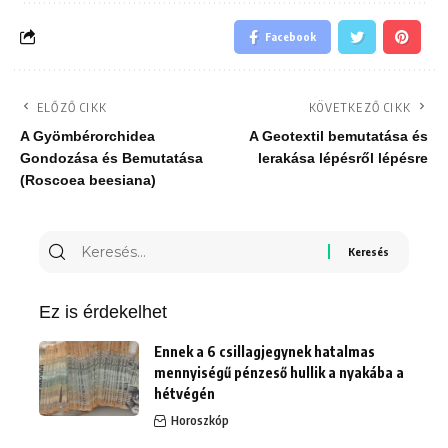
Facebook
ELŐZŐ CIKK
KÖVETKEZŐ CIKK
A Gyömbérorchidea
A Geotextil bemutatása és
Gondozása és Bemutatása
lerakása lépésről lépésre
(Roscoea beesiana)
Keresés
erre:
Ez is érdekelhet
Ennek a 6 csillagjegynek hatalmas
mennyiségű pénzeső hullik a nyakába a
hétvégén
Horoszkóp