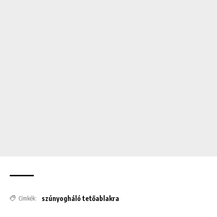
szúnyogháló tetőablakra
Címkék: