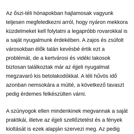
Az őszi-téli hónapokban hajlamosak vagyunk
teljesen megfeledkezni arról, hogy nyáron mekkora
küzdelmeket kell folytatni a legapróbb rovarokkal is
a saját nyugalmunk érdekében. A zajos és zsúfolt
városokban élők talán kevésbé értik ezt a
problémát, de a kertvárosi és vidéki lakosok
biztosan találkoztak már az éjjeli nyugalmat
megzavaró kis betolakodókkal. A téli hűvös idő
azonban nemsokára a múlté, a következő tavaszt
pedig érdemes felkészülten várni.
A szúnyogok ellen mindenkinek megvannak a saját
praktikái, illetve az éjjeli szellőztetést és a fények
kioltását is ezek alapján szervezi meg. Az pedig