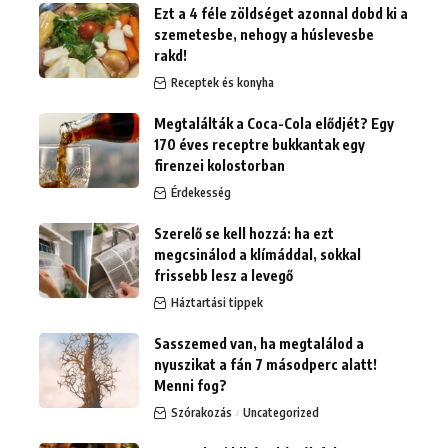
Ezt a 4 féle zöldséget azonnal dobd ki a
szemetesbe, nehogy a húslevesbe
rakd!
Receptek és konyha
Megtalálták a Coca-Cola elődjét? Egy
170 éves receptre bukkantak egy
firenzei kolostorban
Érdekesség
Szerelő se kell hozzá: ha ezt
megcsinálod a klímáddal, sokkal
frissebb lesz a levegő
Háztartási tippek
Sasszemed van, ha megtalálod a
nyuszikat a fán 7 másodperc alatt!
Menni fog?
Szórakozás
Uncategorized