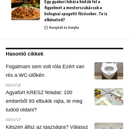
Egy gyakori hibára hívták fel a
figyelmet a mesterszakácsok a
bolognai spagetti főzésekor. Te is
elköveted?
Receptek és konyha
Hasonló cikkek
Fogalmam sem volt róla Ezért van
rés a WC-ülőkén
2026.07.28.
Agyafúrt KRESZ feladat: 100
emberből 93 elbukik rajta, te meg
tudod oldani?
2026.07.27.
Készen állsz az igazságra? Válassz