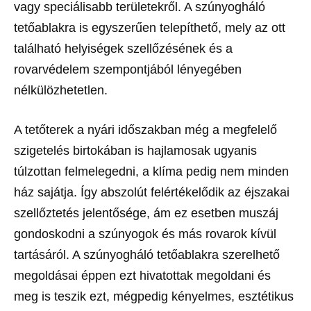
vagy speciálisabb területekről. A szúnyogháló
tetőablakra is egyszerűen telepíthető, mely az ott
található helyiségek szellőzésének és a
rovarvédelem szempontjából lényegében
nélkülözhetetlen.
A tetőterek a nyári időszakban még a megfelelő
szigetelés birtokában is hajlamosak ugyanis
túlzottan felmelegedni, a klíma pedig nem minden
ház sajátja. Így abszolút felértékelődik az éjszakai
szellőztetés jelentősége, ám ez esetben muszáj
gondoskodni a szúnyogok és más rovarok kívül
tartásáról. A szúnyogháló tetőablakra szerelhető
megoldásai éppen ezt hivatottak megoldani és
meg is teszik ezt, mégpedig kényelmes, esztétikus