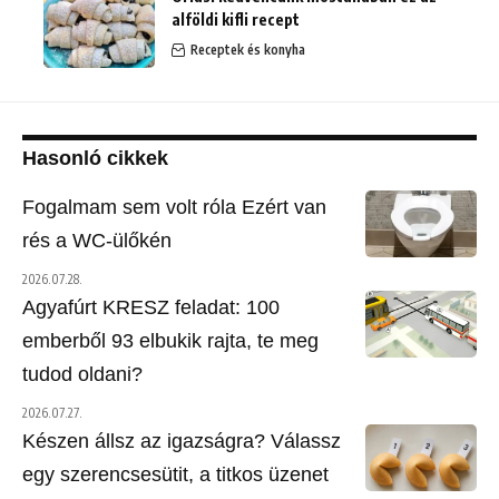
alföldi kifli recept
Receptek és konyha
Hasonló cikkek
Fogalmam sem volt róla Ezért van
rés a WC-ülőkén
2026.07.28.
Agyafúrt KRESZ feladat: 100
emberből 93 elbukik rajta, te meg
tudod oldani?
2026.07.27.
Készen állsz az igazságra? Válassz
egy szerencsesütit, a titkos üzenet