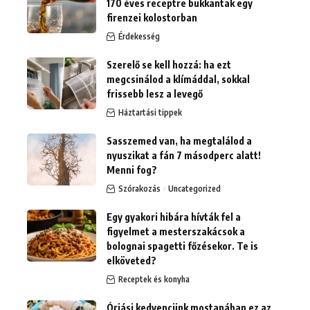
170 éves receptre bukkantak egy
firenzei kolostorban
Érdekesség
Szerelő se kell hozzá: ha ezt
megcsinálod a klímáddal, sokkal
frissebb lesz a levegő
Háztartási tippek
Sasszemed van, ha megtalálod a
nyuszikat a fán 7 másodperc alatt!
Menni fog?
Szórakozás
Uncategorized
Egy gyakori hibára hívták fel a
figyelmet a mesterszakácsok a
bolognai spagetti főzésekor. Te is
elköveted?
Receptek és konyha
Óriási kedvencünk mostanában ez az