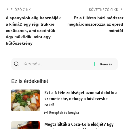
ELŐZŐ CIKK
KÖVETKEZŐ CIKK
A spanyolok alig használják
Ez a filléres házi módszer
a klímát: egy régi trükkre
megháromszorozza az epred
esküsznek, ami szerintük
méretét
úgy működik, mint egy
hűtőszekrény
Keresés
erre:
Ez is érdekelhet
Ezt a 4 féle zöldséget azonnal dobd ki a
szemetesbe, nehogy a húslevesbe
rakd!
Receptek és konyha
Megtalálták a Coca-Cola elődjét? Egy