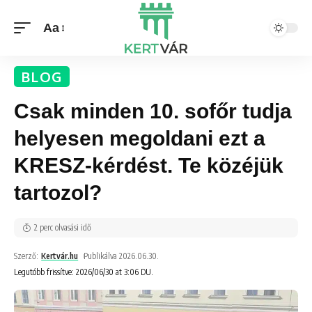
Aa
BLOG
Csak minden 10. sofőr tudja
helyesen megoldani ezt a
KRESZ-kérdést. Te közéjük
tartozol?
2 perc olvasási idő
Szerző:
Kertvár.hu
Publikálva 2026.06.30.
Legutóbb frissítve: 2026/06/30 at 3:06 DU.