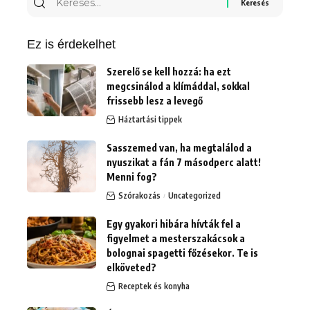
erre:
Ez is érdekelhet
Szerelő se kell hozzá: ha ezt
megcsinálod a klímáddal, sokkal
frissebb lesz a levegő
Háztartási tippek
Sasszemed van, ha megtalálod a
nyuszikat a fán 7 másodperc alatt!
Menni fog?
Szórakozás
Uncategorized
Egy gyakori hibára hívták fel a
figyelmet a mesterszakácsok a
bolognai spagetti főzésekor. Te is
elköveted?
Receptek és konyha