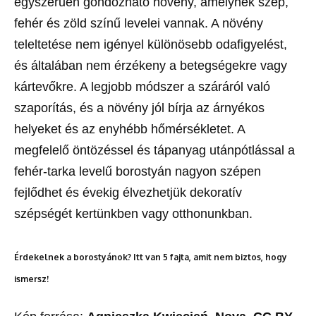
egyszerűen gondozható növény, amelynek szép,
fehér és zöld színű levelei vannak. A növény
teleltetése nem igényel különösebb odafigyelést,
és általában nem érzékeny a betegségekre vagy
kártevőkre. A legjobb módszer a száráról való
szaporítás, és a növény jól bírja az árnyékos
helyeket és az enyhébb hőmérsékletet. A
megfelelő öntözéssel és tápanyag utánpótlással a
fehér-tarka levelű borostyán nagyon szépen
fejlődhet és évekig élvezhetjük dekoratív
szépségét kertünkben vagy otthonunkban.
Érdekelnek a borostyánok? Itt van 5 fajta, amit nem biztos, hogy
ismersz!