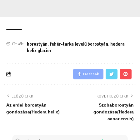
borostyán
,
fehér-tarka levelű borostyán
,
hedera
Címkék:
helix glacier
Facebook
ELŐZŐ CIKK
KÖVETKEZŐ CIKK
Az erdei borostyán
Szobaborostyán
gondozása(Hedera helix)
gondozása(Hedera
canariensis)
Keresés