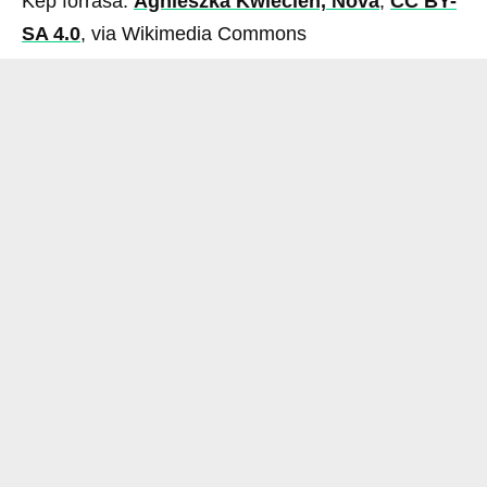
Kép forrása:
Agnieszka Kwiecień, Nova
,
CC BY-
SA 4.0
, via Wikimedia Commons