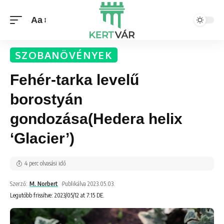
Aa
SZOBANÖVÉNYEK
Fehér-tarka levelű
borostyán
gondozása(Hedera helix
‘Glacier’)
4 perc olvasási idő
Szerző:
M. Norbert
Publikálva 2023.05.03.
Legutóbb frissítve: 2023/05/12 at 7:15 DE.