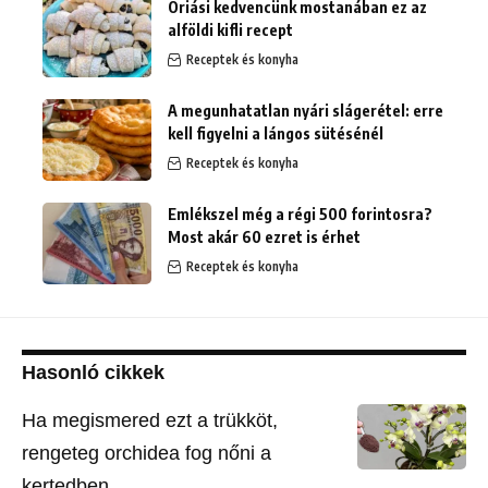
Óriási kedvencünk mostanában ez az
alföldi kifli recept
Receptek és konyha
A megunhatatlan nyári slágerétel: erre
kell figyelni a lángos sütésénél
Receptek és konyha
Emlékszel még a régi 500 forintosra?
Most akár 60 ezret is érhet
Receptek és konyha
Hasonló cikkek
Ha megismered ezt a trükköt,
rengeteg orchidea fog nőni a
kertedben