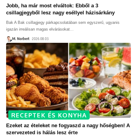
Jobb, ha már most elváltok: Ebből a 3
csillagjegyből lesz nagy eséllyel házisárkány
Bak A Bak csillagjegy párkapcsolatában sem egyszerű, ugyanis
igazán irreálisan magas elvárásokat
…
M. Norbert
2026.08.03.
RECEPTEK ÉS KONYHA
Ezeket az ételeket ne fogyaszd a nagy hőségben! A
szervezeted is hálás lesz érte