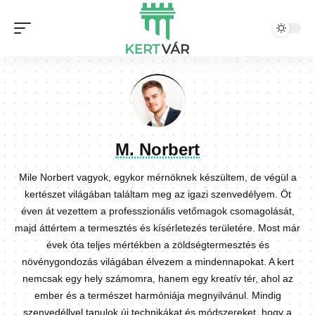
M. Norbert
Mile Norbert vagyok, egykor mérnöknek készültem, de végül a
kertészet világában találtam meg az igazi szenvedélyem. Öt
éven át vezettem a professzionális vetőmagok csomagolását,
majd áttértem a termesztés és kísérletezés területére. Most már
évek óta teljes mértékben a zöldségtermesztés és
növénygondozás világában élvezem a mindennapokat. A kert
nemcsak egy hely számomra, hanem egy kreatív tér, ahol az
ember és a természet harmóniája megnyilvánul. Mindig
szenvedéllyel tanulok új technikákat és módszereket, hogy a