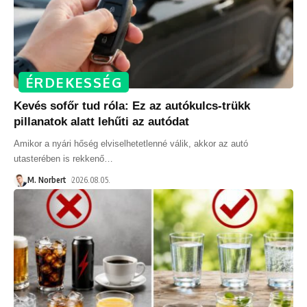
ÉRDEKESSÉG
Kevés sofőr tud róla: Ez az autókulcs-trükk
pillanatok alatt lehűti az autódat
Amikor a nyári hőség elviselhetetlenné válik, akkor az autó
utasterében is rekkenő
…
M. Norbert
2026.08.05.