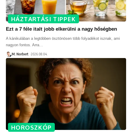
HÁZTARTÁSI TIPPEK
Ezt a 7 féle italt jobb elkerülni a nagy hőségben
A kánikulában a legtöbben ösztönösen több folyadékot isznak, ami
nagyon fontos. Arra
…
M. Norbert
2026.08.04.
HOROSZKÓP