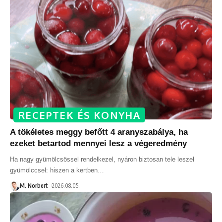
RECEPTEK ÉS KONYHA
A tökéletes meggy befőtt 4 aranyszabálya, ha
ezeket betartod mennyei lesz a végeredmény
Ha nagy gyümölcsössel rendelkezel, nyáron biztosan tele leszel
gyümölccsel: hiszen a kertben
…
M. Norbert
2026.08.05.