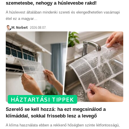
szemetesbe, nehogy a húslevesbe rakd!
A húslevest általában mindenki szereti és elengedhetetlen vasárnapi
étel ez a magyar
…
M. Norbert
2026.08.07.
HÁZTARTÁSI TIPPEK
Szerelő se kell hozzá: ha ezt megcsinálod a
klímáddal, sokkal frissebb lesz a levegő
A klíma használata ebben a rekkenő hőségben szinte létfontosságú,