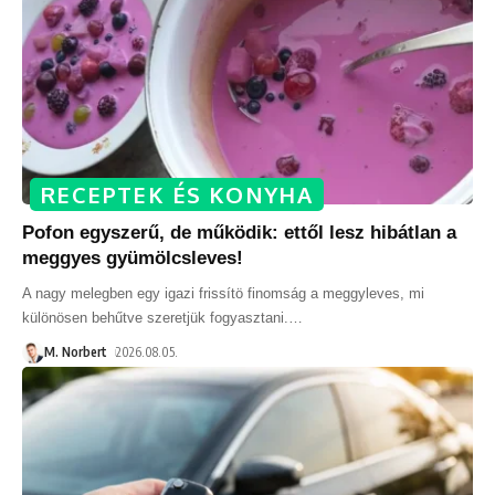
RECEPTEK ÉS KONYHA
Pofon egyszerű, de működik: ettől lesz hibátlan a
meggyes gyümölcsleves!
A nagy melegben egy igazi frissítö finomság a meggyleves, mi
különösen behűtve szeretjük fogyasztani.
…
M. Norbert
2026.08.05.