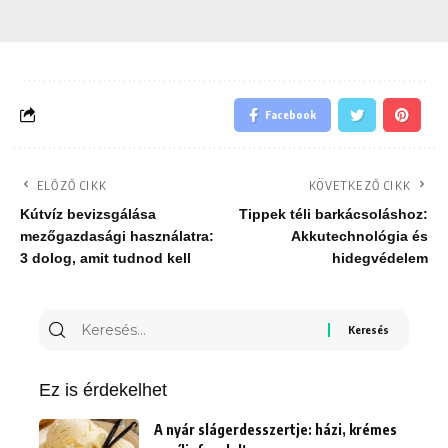
Facebook
ELŐZŐ CIKK
KÖVETKEZŐ CIKK
Kútvíz bevizsgálása
Tippek téli barkácsoláshoz:
mezőgazdasági használatra:
Akkutechnológia és
3 dolog, amit tudnod kell
hidegvédelem
Keresés
erre:
Ez is érdekelhet
A nyár slágerdesszertje: házi, krémes