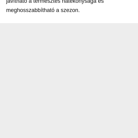
javítható a termesztés hatékonysága és
meghosszabbítható a szezon.