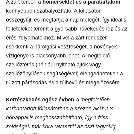
A zárt térben a
hőmérséklet és a páratartalom
könnyebben szabályozható. A fóliasátor
összegyűjti és megtartja a nap melegét, így ideális
feltételeket teremt a gyorsabb növekedéshez és az
érési folyamatokhoz. Mivel a zárt rendszer
csökkenti a párolgási veszteséget, a növények
vízigénye is alacsonyabb lehet. A megfelelő
szellőztetés (például nyitható ajtók vagy
szellőzőnyílások segítségével) elengedhetetlen a
túlzott párásodás és a túlhevülés megelőzésére.
Kertészkedés egész évben
A megfelelően
karbantartott fóliasátorban a szezon akár 2-3
hónappal is meghosszabbítható, így a friss
zöldségek már kora tavasztól az őszi fagyokig