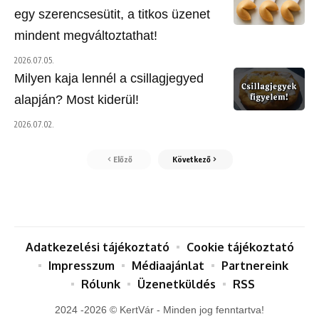
egy szerencsesütit, a titkos üzenet
mindent megváltoztathat!
2026.07.05.
Milyen kaja lennél a csillagjegyed
alapján? Most kiderül!
2026.07.02.
Előző
Következő
Adatkezelési tájékoztató
Cookie tájékoztató
Impresszum
Médiaajánlat
Partnereink
Rólunk
Üzenetküldés
RSS
2024 -2026 © KertVár - Minden jog fenntartva!