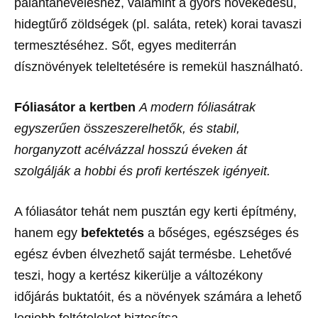
palántaneveléshez, valamint a gyors növekedésű,
hidegtűrő zöldségek (pl. saláta, retek) korai tavaszi
termesztéséhez. Sőt, egyes mediterrán
dísznövények teleltetésére is remekül használható.
Fóliasátor a kertben
A modern fóliasátrak
egyszerűen összeszerelhetők, és stabil,
horganyzott acélvázzal hosszú éveken át
szolgálják a hobbi és profi kertészek igényeit.
A fóliasátor tehát nem pusztán egy kerti építmény,
hanem egy
befektetés
a bőséges, egészséges és
egész évben élvezhető saját termésbe. Lehetővé
teszi, hogy a kertész kikerülje a változékony
időjárás buktatóit, és a növények számára a lehető
legjobb feltételeket biztosítsa.