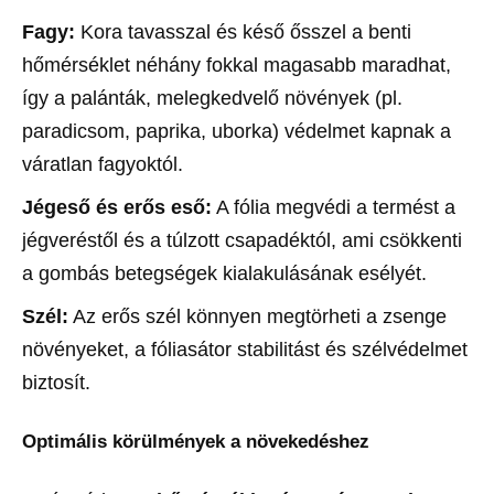
Fagy:
Kora tavasszal és késő ősszel a benti
hőmérséklet néhány fokkal magasabb maradhat,
így a palánták, melegkedvelő növények (pl.
paradicsom, paprika, uborka) védelmet kapnak a
váratlan fagyoktól.
Jégeső és erős eső:
A fólia megvédi a termést a
jégveréstől és a túlzott csapadéktól, ami csökkenti
a gombás betegségek kialakulásának esélyét.
Szél:
Az erős szél könnyen megtörheti a zsenge
növényeket, a fóliasátor stabilitást és szélvédelmet
biztosít.
Optimális körülmények a növekedéshez