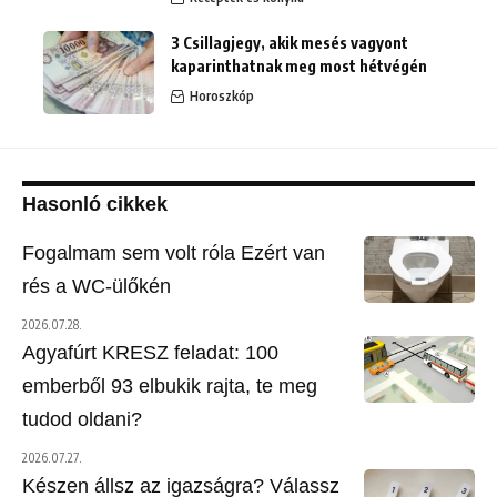
3 Csillagjegy, akik mesés vagyont
kaparinthatnak meg most hétvégén
Horoszkóp
Hasonló cikkek
Fogalmam sem volt róla Ezért van
rés a WC-ülőkén
2026.07.28.
Agyafúrt KRESZ feladat: 100
emberből 93 elbukik rajta, te meg
tudod oldani?
2026.07.27.
Készen állsz az igazságra? Válassz