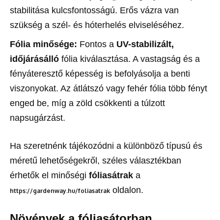
stabilitása kulcsfontosságú. Erős vázra van
szükség a szél- és hóterhelés elviseléséhez.
Fólia minősége:
Fontos a
UV-stabilizált,
időjárásálló
fólia kiválasztása. A vastagság és a
fényáteresztő képesség is befolyásolja a benti
viszonyokat. Az átlátszó vagy fehér fólia több fényt
enged be, míg a zöld csökkenti a túlzott
napsugárzást.
Ha szeretnénk tájékozódni a különböző típusú és
méretű lehetőségekről, széles választékban
érhetők el minőségi
fóliasátrak
a
oldalon.
https://gardenway.hu/foliasatrak
Növények a fóliasátorban