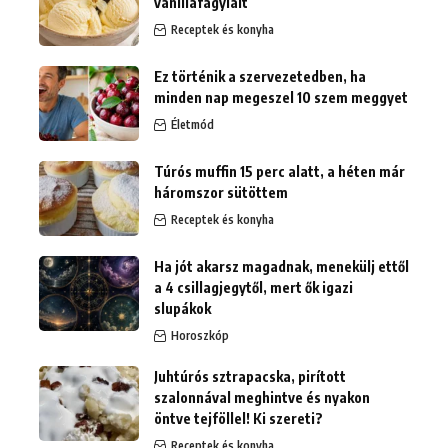
vaníliafagylalt
Receptek és konyha
Ez történik a szervezetedben, ha
minden nap megeszel 10 szem meggyet
Életmód
Túrós muffin 15 perc alatt, a héten már
háromszor sütöttem
Receptek és konyha
Ha jót akarsz magadnak, menekülj ettől
a 4 csillagjegytől, mert ők igazi
slupákok
Horoszkóp
Juhtúrós sztrapacska, pirított
szalonnával meghintve és nyakon
öntve tejföllel! Ki szereti?
Receptek és konyha