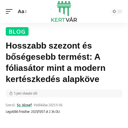
Aa
BLOG
Hosszabb szezont és
bőségesebb termést: A
fóliasátor mint a modern
kertészkedés alapköve
5 perc olvasási idő
Szerző:
Sz. József
Publikálva 2025.11.06.
Legutóbb frissítve: 2025/11/07 at 2:34 DU.