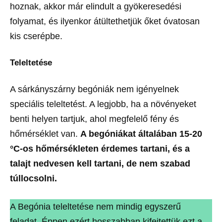
hoznak, akkor már elindult a gyökeresedési
folyamat, és ilyenkor átültethetjük őket óvatosan
kis cserépbe.
Teleltetése
A sárkányszárny begóniák nem igényelnek
speciális teleltetést. A legjobb, ha a növényeket
benti helyen tartjuk, ahol megfelelő fény és
hőmérséklet van.
A begóniákat általában 15-20
°C-os hőmérsékleten érdemes tartani, és a
talajt nedvesen kell tartani, de nem szabad
túllocsolni.
A Begónia teleltetése nem mindig egyszerű
feladat. Éppen ezért hosszabban kifejtettük ezt a