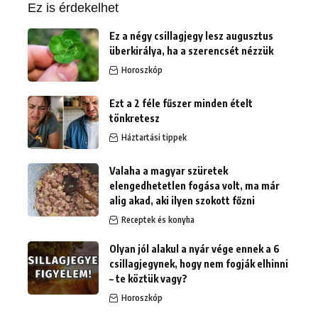
Ez is érdekelhet
Ez a négy csillagjegy lesz augusztus
überkirálya, ha a szerencsét nézzük
Horoszkóp
Ezt a 2 féle fűszer minden ételt
tönkretesz
Háztartási tippek
Valaha a magyar szüretek
elengedhetetlen fogása volt, ma már
alig akad, aki ilyen szokott főzni
Receptek és konyha
Olyan jól alakul a nyár vége ennek a 6
csillagjegynek, hogy nem fogják elhinni
– te köztük vagy?
Horoszkóp