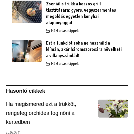
Zseniális trükk a koszos grill
tisztítására: gyors, vegyszermentes
megoldás egyetlen konyhai
alapanyaggal
Háztartási tippek
Ezt a funkciót soha ne használd a
klímán, akár háromszorosára növelheti
a villanyszámlád!
Háztartási tippek
Hasonló cikkek
Ha megismered ezt a trükköt,
rengeteg orchidea fog nőni a
kertedben
2026.07.11.