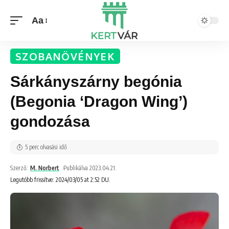
Aa
SZOBANÖVÉNYEK
Sárkányszárny begónia
(Begonia ‘Dragon Wing’)
gondozása
5 perc olvasási idő
Szerző:
M. Norbert
Publikálva 2023.04.21.
Legutóbb frissítve: 2024/03/05 at 2:52 DU.