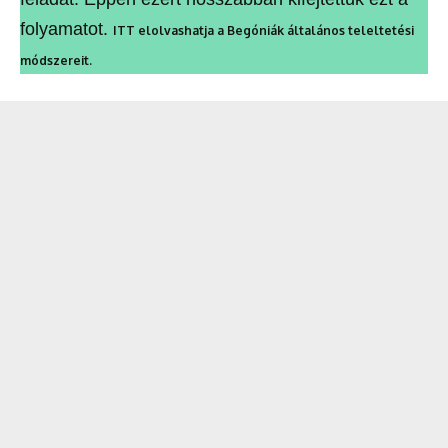
folyamatot.
ITT elolvashatja a Begóniák általános teleltetési
módszereit.