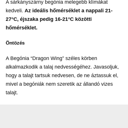
A sárkányszárny begónia melegebb klímákat
kedveli.
Az ideális hőmérséklet a nappali 21-
27°C, éjszaka pedig 16-21°C közötti
hőmérséklet.
Öntözés
A Begónia “Dragon Wing” széles körben
alkalmazkodik a talaj nedvességéhez. Javasoljuk,
hogy a talajt tartsuk nedvesen, de ne áztassuk el,
mivel a begóniák nem szeretik az állandó vizes
talajt.