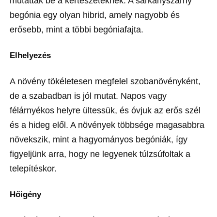
mutatták be a kertészeteknek. A sárkányszárny
begónia egy olyan hibrid, amely nagyobb és
erősebb, mint a többi begóniafajta.
Elhelyezés
A növény tökéletesen megfelel szobanövényként,
de a szabadban is jól mutat. Napos vagy
félárnyékos helyre ültessük, és óvjuk az erős szél
és a hideg elől. A növények többsége magasabbra
növekszik, mint a hagyományos begóniák, így
figyeljünk arra, hogy ne legyenek túlzsúfoltak a
telepítéskor.
Hőigény