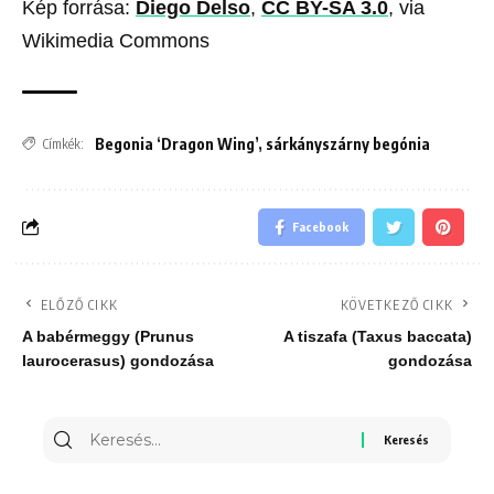
Kép forrása:
Diego Delso
,
CC BY-SA 3.0
, via
Wikimedia Commons
Begonia ‘Dragon Wing’
,
sárkányszárny begónia
Címkék:
Facebook
ELŐZŐ CIKK
KÖVETKEZŐ CIKK
A babérmeggy (Prunus
A tiszafa (Taxus baccata)
laurocerasus) gondozása
gondozása
Keresés
erre: