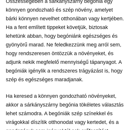
Összességében a sárkányszárny begónia egy
könnyen gondozható és szép növény, amelyet
bárki könnyen nevelhet otthonában vagy kertjében.
Ha a fent említett tippeket követjük, biztosak
lehetünk abban, hogy begóniánk egészséges és
gyönyörű marad. Ne feledkezzünk meg arról sem,
hogy rendszeresen öntözzük a növényeket, és
adjunk nekik megfelelő mennyiségű tápanyagot. A
begóniák igénylik a rendszeres trágyázást is, hogy
szép és egészséges maradjanak.
Ha keresed a könnyen gondozható növényeket,
akkor a sárkányszárny begónia tökéletes választás
lehet számodra. A begóniák szép színekkel és
virágokkal díszítik otthonodat vagy kertedet, és a