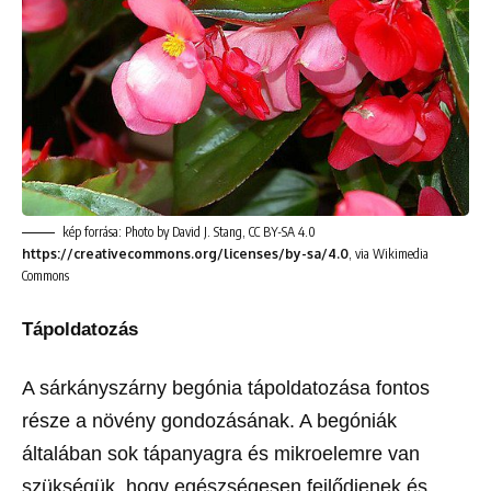
kép forrása: Photo by David J. Stang, CC BY-SA 4.0
https://creativecommons.org/licenses/by-sa/4.0
, via Wikimedia
Commons
Tápoldatozás
A sárkányszárny begónia tápoldatozása fontos
része a növény gondozásának. A begóniák
általában sok tápanyagra és mikroelemre van
szükségük, hogy egészségesen fejlődjenek és