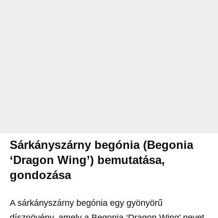
Sárkányszárny begónia (Begonia
‘Dragon Wing’) bemutatása,
gondozása
A sárkányszárny begónia egy gyönyörű
dísznövény, amely a Begonia ‘Dragon Wing’ nevet