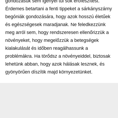
gondozásuk sem igényel túl sok erőfeszítést.
Érdemes betartani a fenti tippeket a sárkányszárny
begóniák gondozására, hogy azok hosszú életűek
és egészségesek maradjanak. Ne feledkezzünk
meg arról sem, hogy rendszeresen ellenőrizzük a
növényeket, hogy megelőzzük a betegségek
kialakulását és időben reagálhassunk a
problémákra. Ha törődsz a növényeiddel, biztosak
lehetünk abban, hogy azok hálásak lesznek, és
gyönyörűen díszítik majd környezetünket.