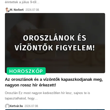
érintettek a július 9-től
…
M. Norbert
2026.07.08.
HOROSZKÓP
Az oroszlánok és a vízöntők kapaszkodjanak meg,
nagyon rossz hír érkezett!
Oroszlán Ez most nagyon kedvezőtlen hír lesz, sajnos te is
tapasztalhatod, hogy
…
Kertvár.hu
2026.07.08.