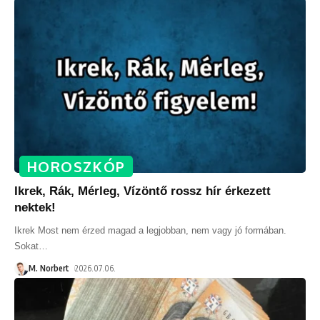
HOROSZKÓP
Ikrek, Rák, Mérleg, Vízöntő rossz hír érkezett
nektek!
Ikrek Most nem érzed magad a legjobban, nem vagy jó formában.
Sokat
…
M. Norbert
2026.07.06.