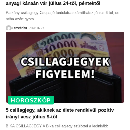
anyagi kánaán vár július 24-től, péntektől
Patkány csillagjegy Csupa jó fordulatra számíthatsz június 6-tól, de
néha azért gyors
…
Kertvár.hu
2026.07.22.
HOROSZKÓP
5 csillagjegy, akiknek az élete rendkívül pozitív
irányt vesz július 9-től
BIKA CSILLAGJEGY A Bika csillagjegy szülöttei a leginkább