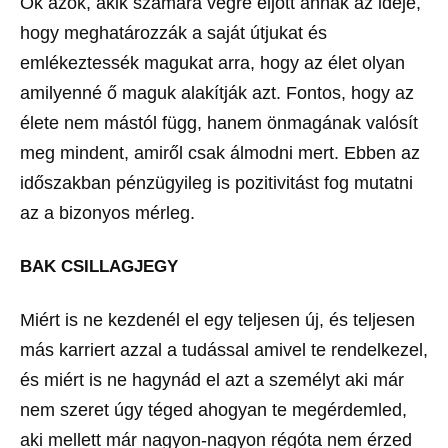
Ők azok, akik számára végre eljött annak az ideje,
hogy meghatározzák a saját útjukat és
emlékeztessék magukat arra, hogy az élet olyan
amilyenné ő maguk alakítják azt. Fontos, hogy az
élete nem mástól függ, hanem önmagának valósít
meg mindent, amiről csak álmodni mert. Ebben az
időszakban pénzügyileg is pozitivitást fog mutatni
az a bizonyos mérleg.
BAK CSILLAGJEGY
Miért is ne kezdenél el egy teljesen új, és teljesen
más karriert azzal a tudással amivel te rendelkezel,
és miért is ne hagynád el azt a személyt aki már
nem szeret úgy téged ahogyan te megérdemled,
aki mellett már nagyon-nagyon régóta nem érzed