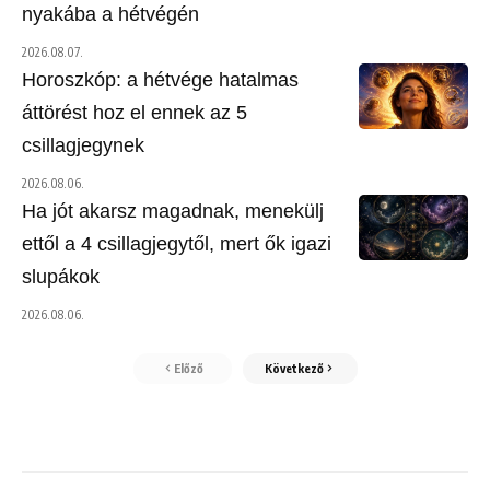
nyakába a hétvégén
2026.08.07.
Horoszkóp: a hétvége hatalmas
áttörést hoz el ennek az 5
csillagjegynek
2026.08.06.
Ha jót akarsz magadnak, menekülj
ettől a 4 csillagjegytől, mert ők igazi
slupákok
2026.08.06.
Előző
Következő