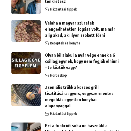
tönkretesz
Háztartási tippek
Valaha a magyar szüretek
elengedhetetlen fogása volt, ma már
alig akad, aki ilyen szokott főzni
Receptek és konyha
Olyan jól alakul a nyár vége ennek a 6
csillagjegynek, hogy nem fogják elhinni
– te köztük vagy?
Horoszkóp
Zseniális trükk a koszos grill
tisztítására: gyors, vegyszermentes
megoldás egyetlen konyhai
alapanyaggal
Háztartási tippek
Ezt a funkciót soha ne használd a