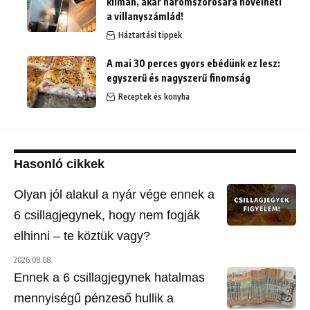
klímán, akár háromszorosára növelheti
a villanyszámlád!
Háztartási tippek
A mai 30 perces gyors ebédünk ez lesz:
egyszerű és nagyszerű finomság
Receptek és konyha
Hasonló cikkek
Olyan jól alakul a nyár vége ennek a
6 csillagjegynek, hogy nem fogják
elhinni – te köztük vagy?
2026.08.08.
Ennek a 6 csillagjegynek hatalmas
mennyiségű pénzeső hullik a