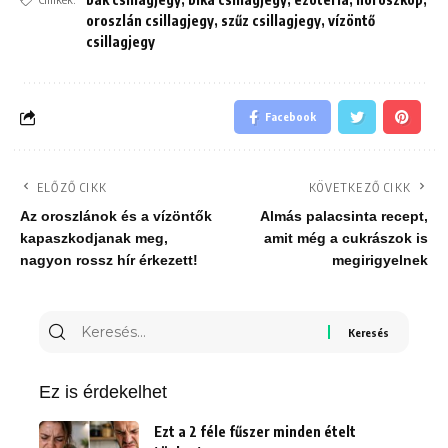
oroszlán csillagjegy
,
szűz csillagjegy
,
vízöntő
csillagjegy
Facebook
ELŐZŐ CIKK
KÖVETKEZŐ CIKK
Az oroszlánok és a vízöntők
Almás palacsinta recept,
kapaszkodjanak meg,
amit még a cukrászok is
nagyon rossz hír érkezett!
megirigyelnek
Keresés
erre:
Ez is érdekelhet
Ezt a 2 féle fűszer minden ételt