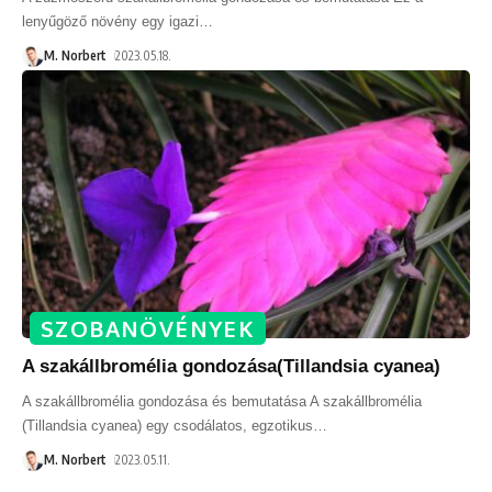
lenyűgöző növény egy igazi
…
M. Norbert
2023.05.18.
SZOBANÖVÉNYEK
A szakállbromélia gondozása(Tillandsia cyanea)
A szakállbromélia gondozása és bemutatása A szakállbromélia
(Tillandsia cyanea) egy csodálatos, egzotikus
…
M. Norbert
2023.05.11.