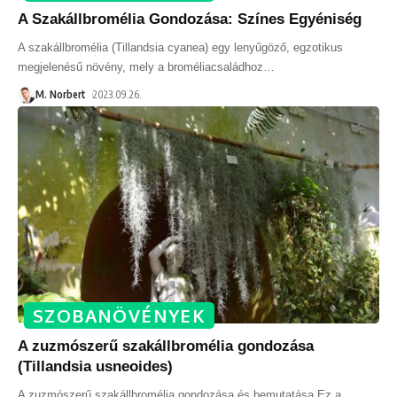
A Szakállbromélia Gondozása: Színes Egyéniség
A szakállbromélia (Tillandsia cyanea) egy lenyűgöző, egzotikus
megjelenésű növény, mely a broméliacsaládhoz
…
M. Norbert
2023.09.26.
SZOBANÖVÉNYEK
A zuzmószerű szakállbromélia gondozása
(Tillandsia usneoides)
A zuzmószerű szakállbromélia gondozása és bemutatása Ez a