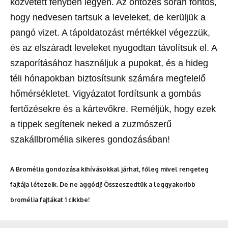
közvetett fényben legyen. Az öntözés során fontos,
hogy nedvesen tartsuk a leveleket, de kerüljük a
pangó vizet. A tápoldatozást mértékkel végezzük,
és az elszáradt leveleket nyugodtan távolítsuk el. A
szaporításához használjuk a pupokat, és a hideg
téli hónapokban biztosítsunk számára megfelelő
hőmérsékletet. Vigyázatot fordítsunk a gombás
fertőzésekre és a kártevőkre. Reméljük, hogy ezek
a tippek segítenek neked a zuzmószerű
szakállbromélia sikeres gondozásában!
A Bromélia gondozása kihívásokkal járhat, főleg mivel rengeteg
fajtája létezeik. De ne aggódj! Összeszedtük a leggyakoribb
bromélia fajtákat 1 cikkbe!