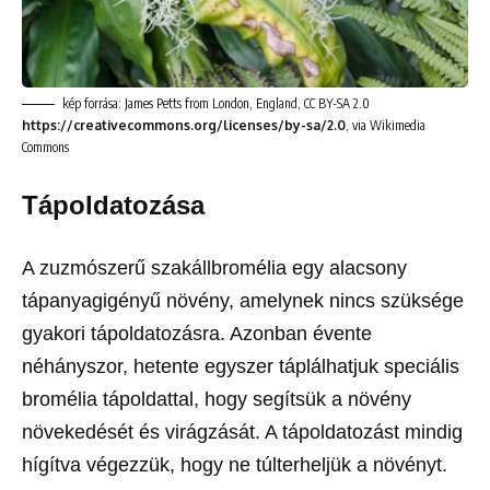
kép forrása: James Petts from London, England, CC BY-SA 2.0
https://creativecommons.org/licenses/by-sa/2.0
, via Wikimedia
Commons
Tápoldatozása
A zuzmószerű szakállbromélia egy alacsony
tápanyagigényű növény, amelynek nincs szüksége
gyakori tápoldatozásra. Azonban évente
néhányszor, hetente egyszer táplálhatjuk speciális
bromélia tápoldattal, hogy segítsük a növény
növekedését és virágzását. A tápoldatozást mindig
hígítva végezzük, hogy ne túlterheljük a növényt.