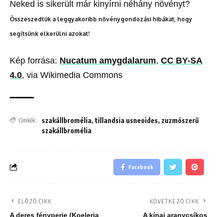
Neked is sikerült már kinyírni néhány növényt?
Összeszedtük a leggyakoribb növénygondozási hibákat, hogy
segítsünk elkerülni azokat!
Kép forrása:
Nucatum amygdalarum
,
CC BY-SA
4.0
, via Wikimedia Commons
szakállbromélia
,
tillandsia usneoides
,
zuzmószerű
Címkék:
szakállbromélia
Facebook
ELŐZŐ CIKK
KÖVETKEZŐ CIKK
A deres fényperje (Koeleria
A kínai aranycsíkos