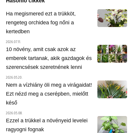
Hasonló cikkek
Ha megismered ezt a trükköt,
rengeteg orchidea fog nőni a
kertedben
2026.07.11.
10 növény, amit csak azok az
emberek tartanak, akik gazdagok és
szerencsések szeretnének lenni
2026.05.20.
Nem a vízhiány öli meg a virágaidat!
Ezt nézd meg a cserépben, mielőtt
késő
2026.05.08.
Ezzel a trükkel a növényeid levelei
ragyogni fognak