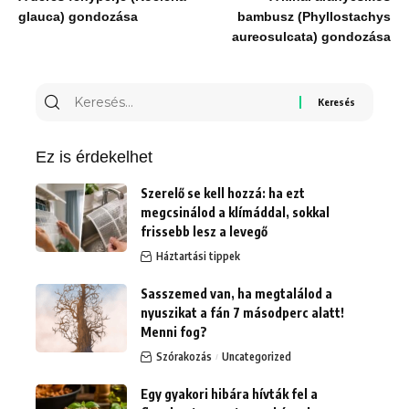
glauca) gondozása
bambusz (Phyllostachys
aureosulcata) gondozása
Keresés
erre:
Ez is érdekelhet
Szerelő se kell hozzá: ha ezt
megcsinálod a klímáddal, sokkal
frissebb lesz a levegő
Háztartási tippek
Sasszemed van, ha megtalálod a
nyuszikat a fán 7 másodperc alatt!
Menni fog?
Szórakozás
Uncategorized
Egy gyakori hibára hívták fel a