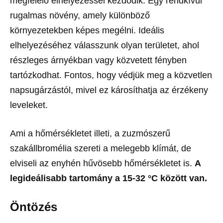
megfelelő elhelyezéssel kezdődik. Egy rendkívül
rugalmas növény, amely különböző
környezetekben képes megélni. Ideális
elhelyezéséhez válasszunk olyan területet, ahol
részleges árnyékban vagy közvetett fényben
tartózkodhat. Fontos, hogy védjük meg a közvetlen
napsugárzástól, mivel ez károsíthatja az érzékeny
leveleket.
Ami a hőmérsékletet illeti, a zuzmószerű
szakállbromélia szereti a melegebb klímát, de
elviseli az enyhén hűvösebb hőmérsékletet is.
A
legideálisabb tartomány a 15-32 °C között van.
Öntözés