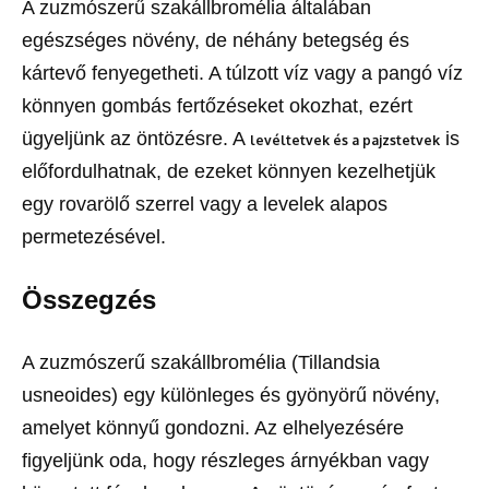
A zuzmószerű szakállbromélia általában
egészséges növény, de néhány betegség és
kártevő fenyegetheti. A túlzott víz vagy a pangó víz
könnyen gombás fertőzéseket okozhat, ezért
ügyeljünk az öntözésre. A
is
levéltetvek és a pajzstetvek
előfordulhatnak, de ezeket könnyen kezelhetjük
egy rovarölő szerrel vagy a levelek alapos
permetezésével.
Összegzés
A zuzmószerű szakállbromélia (Tillandsia
usneoides) egy különleges és gyönyörű növény,
amelyet könnyű gondozni. Az elhelyezésére
figyeljünk oda, hogy részleges árnyékban vagy