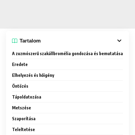
Tartalom
A zuzmószerű szakállbromélia gondozása és bemutatása
Eredete
Elhelyezés és hőigény
Öntözés
Tápoldatozása
Metszése
Szaporítása
Teleltetése