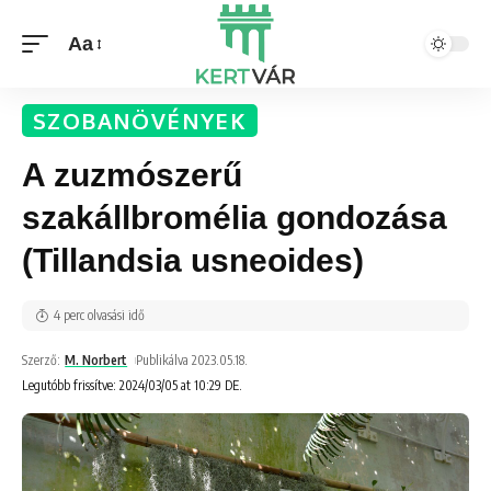
Aa
SZOBANÖVÉNYEK
A zuzmószerű
szakállbromélia gondozása
(Tillandsia usneoides)
4 perc olvasási idő
Szerző:
M. Norbert
Publikálva 2023.05.18.
Legutóbb frissítve: 2024/03/05 at 10:29 DE.