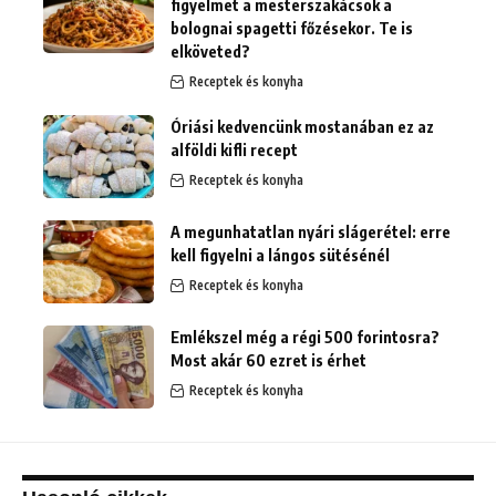
figyelmet a mesterszakácsok a
bolognai spagetti főzésekor. Te is
elköveted?
Receptek és konyha
Óriási kedvencünk mostanában ez az
alföldi kifli recept
Receptek és konyha
A megunhatatlan nyári slágerétel: erre
kell figyelni a lángos sütésénél
Receptek és konyha
Emlékszel még a régi 500 forintosra?
Most akár 60 ezret is érhet
Receptek és konyha