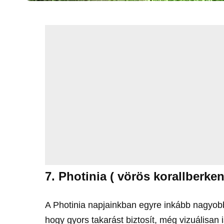
7. Photinia ( vörös korallberke
A Photinia napjainkban egyre inkább nagyob
hogy gyors takarást biztosít, még vizuálisan 