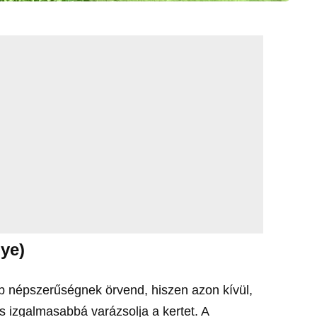
nye)
b népszerűségnek örvend, hiszen azon kívül,
is izgalmasabbá varázsolja a kertet. A