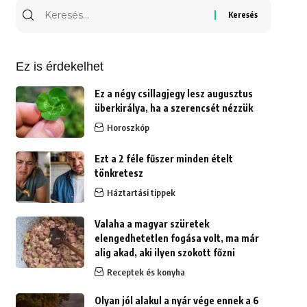
Keresés
erre:
Ez is érdekelhet
Ez a négy csillagjegy lesz augusztus
überkirálya, ha a szerencsét nézzük
Horoszkóp
Ezt a 2 féle fűszer minden ételt
tönkretesz
Háztartási tippek
Valaha a magyar szüretek
elengedhetetlen fogása volt, ma már
alig akad, aki ilyen szokott főzni
Receptek és konyha
Olyan jól alakul a nyár vége ennek a 6