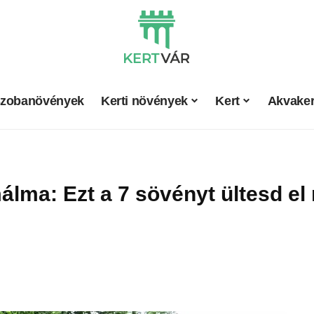
zobanövények
Kerti növények
Kert
Akvaker
lma: Ezt a 7 sövényt ültesd el