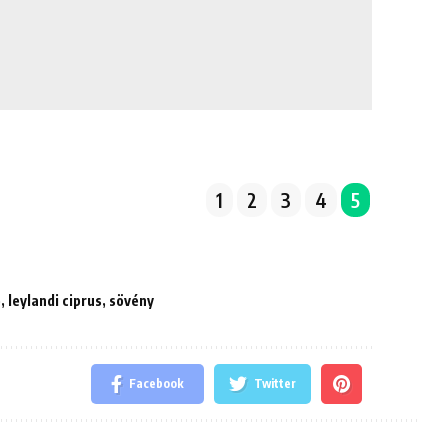
1
2
3
4
5
e
,
leylandi ciprus
,
sövény
Facebook
Twitter