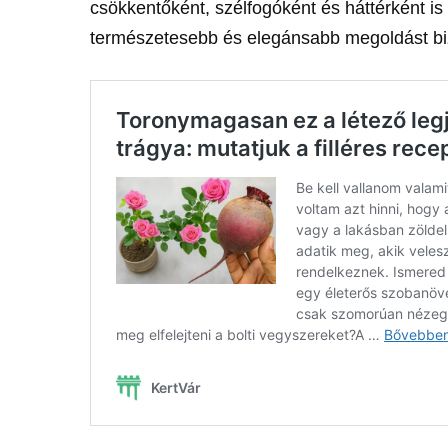
csökkentőként, szélfogóként és háttérként i
természetesebb és elegánsabb megoldást bizt