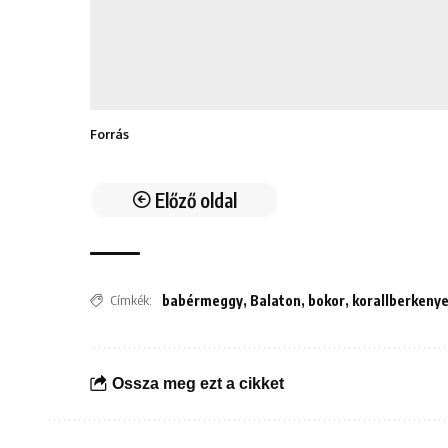
Forrás
Előző oldal
Címkék:
babérmeggy
,
Balaton
,
bokor
,
korallberkeny
Ossza meg ezt a cikket