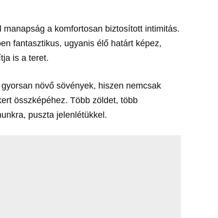
 manapság a komfortosan biztosított intimitás.
n fantasztikus, ugyanis élő határt képez,
ja is a teret.
 a gyorsan növő sövények, hiszen nemcsak
kert összképéhez. Több zöldet, több
unkra, puszta jelenlétükkel.