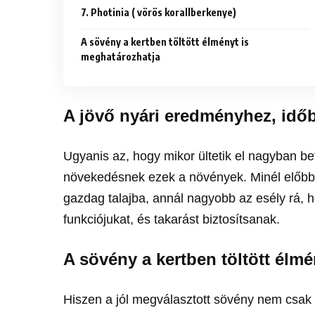
7. Photinia ( vörös korallberkenye)
A sövény a kertben töltött élményt is
meghatározhatja
A jövő nyári eredményhez, idő
Ugyanis az, hogy mikor ültetik el nagyban be
növekedésnek ezek a növények. Minél előbb
gazdag talajba, annál nagyobb az esély rá, 
funkciójukat, és takarást biztosítsanak.
A sövény a kertben töltött élm
Hiszen a jól megválasztott sövény nem csak a