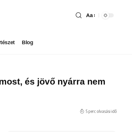
Aa
tészet
Blog
 most, és jövő nyárra nem
5 perc olvasási idő