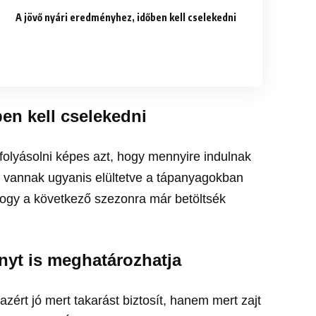
A jövő nyári eredményhez, időben kell cselekedni
ben kell cselekedni
folyásolni képes azt, hogy mennyire indulnak
 vannak ugyanis elültetve a tápanyagokban
hogy a következő szezonra már betöltsék
ényt is meghatározhatja
zért jó mert takarást biztosít, hanem mert zajt