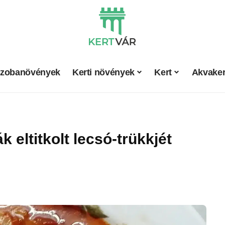
zobanövények
Kerti növények
Kert
Akvaker
 eltitkolt lecsó-trükkjét