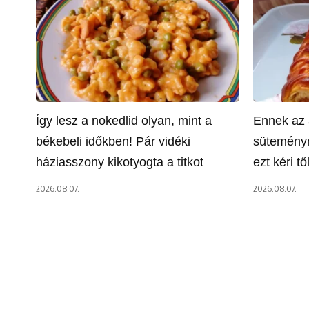
Így lesz a nokedlid olyan, mint a
Ennek az 
békebeli időkben! Pár vidéki
süteményn
háziasszony kikotyogta a titkot
ezt kéri t
2026.08.07.
2026.08.07.