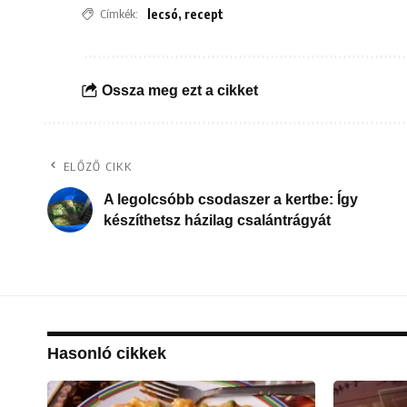
Címkék:
lecsó
,
recept
Ossza meg ezt a cikket
ELŐZŐ CIKK
A legolcsóbb csodaszer a kertbe: Így
készíthetsz házilag csalántrágyát
Hasonló cikkek