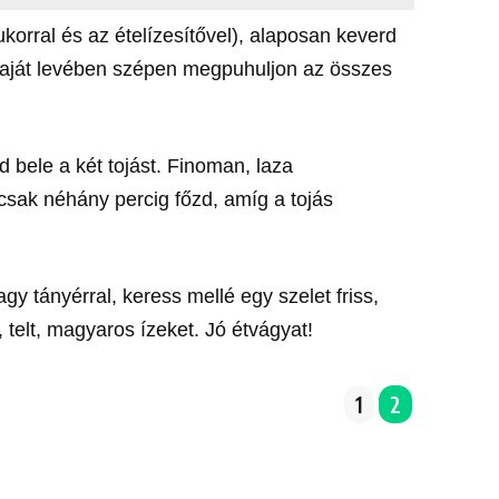
korral és az ételízesítővel), alaposan keverd
 saját levében szépen megpuhuljon az összes
 bele a két tojást. Finoman, laza
csak néhány percig főzd, amíg a tojás
gy tányérral, keress mellé egy szelet friss,
 telt, magyaros ízeket. Jó étvágyat!
1
2