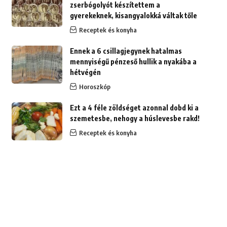
zserbógolyót készítettem a
gyerekeknek, kisangyalokká váltak tőle
Receptek és konyha
Ennek a 6 csillagjegynek hatalmas
mennyiségű pénzeső hullik a nyakába a
hétvégén
Horoszkóp
Ezt a 4 féle zöldséget azonnal dobd ki a
szemetesbe, nehogy a húslevesbe rakd!
Receptek és konyha