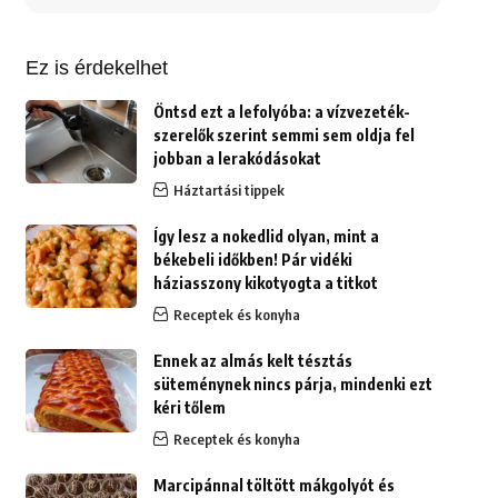
erre:
Ez is érdekelhet
Öntsd ezt a lefolyóba: a vízvezeték-
szerelők szerint semmi sem oldja fel
jobban a lerakódásokat
Háztartási tippek
Így lesz a nokedlid olyan, mint a
békebeli időkben! Pár vidéki
háziasszony kikotyogta a titkot
Receptek és konyha
Ennek az almás kelt tésztás
süteménynek nincs párja, mindenki ezt
kéri tőlem
Receptek és konyha
Marcipánnal töltött mákgolyót és