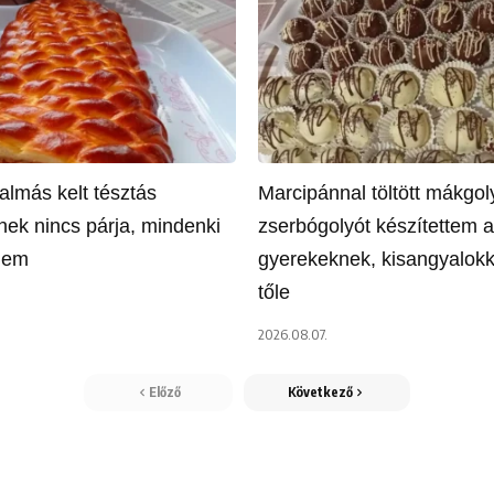
almás kelt tésztás
Marcipánnal töltött mákgol
ek nincs párja, mindenki
zserbógolyót készítettem a
őlem
gyerekeknek, kisangyalokk
tőle
2026.08.07.
Előző
Következő