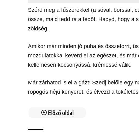
Szórd meg a fűszerekkel (a sóval, borssal, cu
össze, majd tedd rá a fedőt. Hagyd, hogy a
zöldség.
Amikor már minden jó puha és összeforrt, üsd
mozdulatokkal keverd el az egészet, és már 
kellemesen kocsonyássá, krémessé válik.
Már zárhatod is el a gázt! Szedj belőle egy na
ropogós héjú kenyeret, és élvezd a tökéletes,
Előző oldal