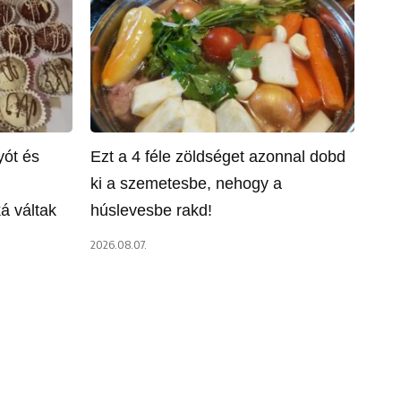
yót és
Ezt a 4 féle zöldséget azonnal dobd
ki a szemetesbe, nehogy a
á váltak
húslevesbe rakd!
2026.08.07.