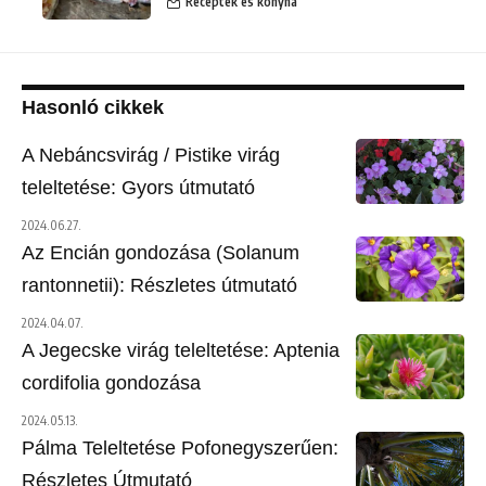
Receptek és konyha
Hasonló cikkek
A Nebáncsvirág / Pistike virág
teleltetése: Gyors útmutató
2024.06.27.
Az Encián gondozása (Solanum
rantonnetii): Részletes útmutató
2024.04.07.
A Jegecske virág teleltetése: Aptenia
cordifolia gondozása
2024.05.13.
Pálma Teleltetése Pofonegyszerűen:
Részletes Útmutató