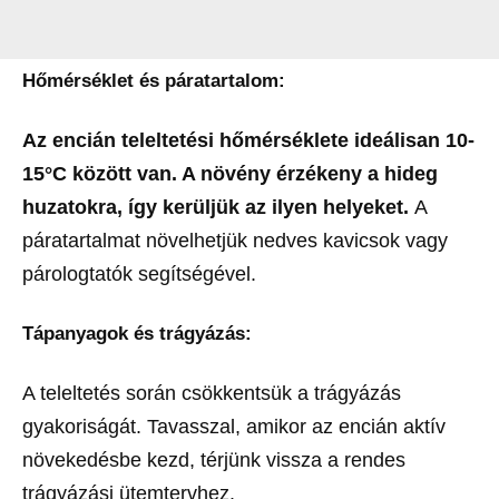
Hőmérséklet és páratartalom:
Az encián teleltetési hőmérséklete ideálisan 10-
15°C között van. A növény érzékeny a hideg
huzatokra, így kerüljük az ilyen helyeket.
A
páratartalmat növelhetjük nedves kavicsok vagy
párologtatók segítségével.
Tápanyagok és trágyázás:
A teleltetés során csökkentsük a trágyázás
gyakoriságát. Tavasszal, amikor az encián aktív
növekedésbe kezd, térjünk vissza a rendes
trágyázási ütemtervhez.