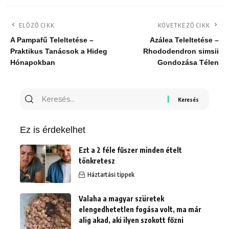
ELŐZŐ CIKK
KÖVETKEZŐ CIKK
A Pampafű Teleltetése –
Azálea Teleltetése –
Praktikus Tanácsok a Hideg
Rhododendron simsii
Hónapokban
Gondozása Télen
Keresés
erre:
Ez is érdekelhet
Ezt a 2 féle fűszer minden ételt
tönkretesz
Háztartási tippek
Valaha a magyar szüretek
elengedhetetlen fogása volt, ma már
alig akad, aki ilyen szokott főzni