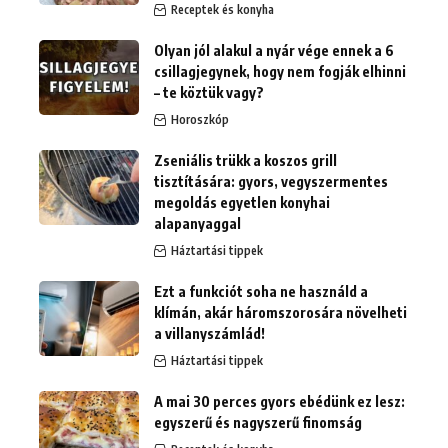
Receptek és konyha
Olyan jól alakul a nyár vége ennek a 6
csillagjegynek, hogy nem fogják elhinni
– te köztük vagy?
Horoszkóp
Zseniális trükk a koszos grill
tisztítására: gyors, vegyszermentes
megoldás egyetlen konyhai
alapanyaggal
Háztartási tippek
Ezt a funkciót soha ne használd a
klímán, akár háromszorosára növelheti
a villanyszámlád!
Háztartási tippek
A mai 30 perces gyors ebédünk ez lesz:
egyszerű és nagyszerű finomság