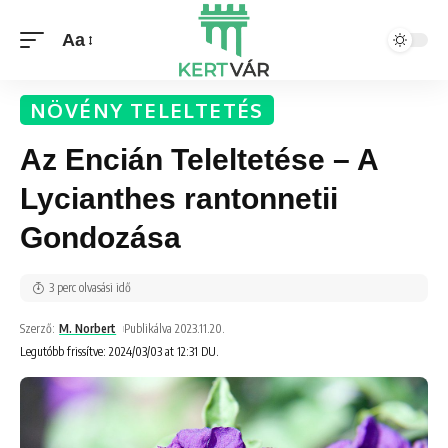
Aa
NÖVÉNY TELELTETÉS
Az Encián Teleltetése – A
Lycianthes rantonnetii
Gondozása
3 perc olvasási idő
Szerző:
M. Norbert
Publikálva 2023.11.20.
Legutóbb frissítve: 2024/03/03 at 12:31 DU.