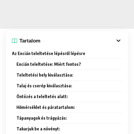
Tartalom
Az Encián teleltetése lépésről lépésre
Encián teleltetése: Miért fontos?
Teleltetési hely kiválasztása:
Talaj és cserép kiválasztása:
Öntözés a teleltetés alatt:
Hőmérséklet és páratartalom:
Tápanyagok és trágyázás:
Takarjuk be a növényt: