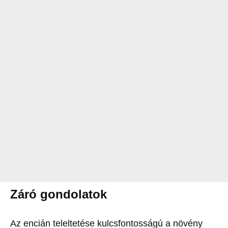
Záró gondolatok
Az encián teleltetése kulcsfontosságú a növény