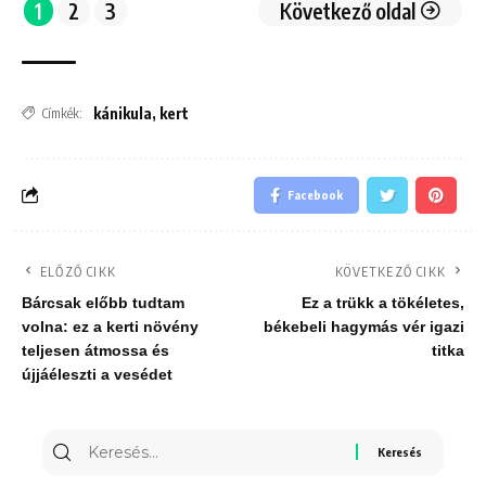
1
2
3
Következő oldal
kánikula
,
kert
Címkék:
Facebook
ELŐZŐ CIKK
KÖVETKEZŐ CIKK
Bárcsak előbb tudtam
Ez a trükk a tökéletes,
volna: ez a kerti növény
békebeli hagymás vér igazi
teljesen átmossa és
titka
újjáéleszti a vesédet
Keresés
erre: