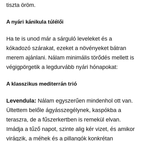
tiszta öröm.
A nyári kánikula túlélői
Ha te is unod már a sárguló leveleket és a
kókadozó szárakat, ezeket a növényeket bátran
merem ajánlani. Nálam minimális törődés mellett is
végigpörgetik a legdurvább nyári hónapokat:
A klasszikus mediterrán trió
Levendula:
Nálam egyszerűen mindenhol ott van.
Ültettem belőle ágyásszegélynek, kaspókba a
teraszra, de a fűszerkertben is remekül elvan.
Imádja a tűző napot, szinte alig kér vizet, és amikor
virágzik, a méhek és a pillangók konkrétan