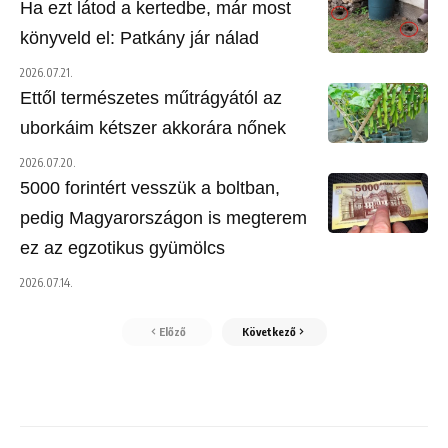
Ha ezt látod a kertedbe, már most
könyveld el: Patkány jár nálad
2026.07.21.
Ettől természetes műtrágyától az
uborkáim kétszer akkorára nőnek
2026.07.20.
5000 forintért vesszük a boltban,
pedig Magyarországon is megterem
ez az egzotikus gyümölcs
2026.07.14.
Előző
Következő