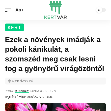
Aa
KERT
Ezek a növények imádják a
pokoli kánikulát, a
szomszéd meg csak lesni
fog a gyönyörű virágözöntől
4 perc olvasási idő
Szerző:
M. Norbert
Publikálva 2026.05.27.
Legutóbb frissítve: 2026/05/27 at 2:13 DU.