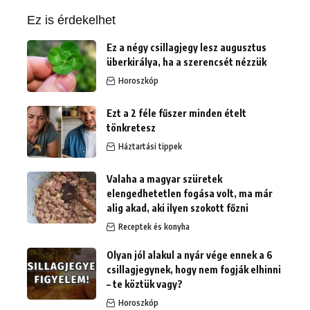
Ez is érdekelhet
Ez a négy csillagjegy lesz augusztus
überkirálya, ha a szerencsét nézzük
Horoszkóp
Ezt a 2 féle fűszer minden ételt
tönkretesz
Háztartási tippek
Valaha a magyar szüretek
elengedhetetlen fogása volt, ma már
alig akad, aki ilyen szokott főzni
Receptek és konyha
Olyan jól alakul a nyár vége ennek a 6
csillagjegynek, hogy nem fogják elhinni
– te köztük vagy?
Horoszkóp