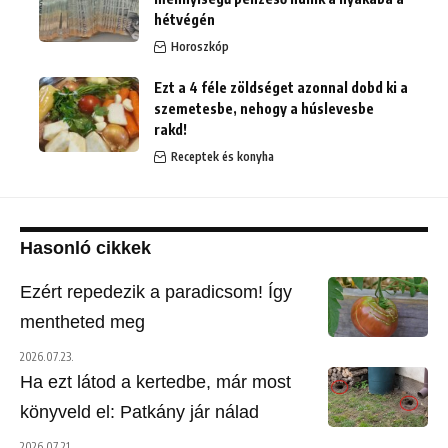
hétvégén
Horoszkóp
Ezt a 4 féle zöldséget azonnal dobd ki a
szemetesbe, nehogy a húslevesbe
rakd!
Receptek és konyha
Hasonló cikkek
Ezért repedezik a paradicsom! Így
mentheted meg
2026.07.23.
Ha ezt látod a kertedbe, már most
könyveld el: Patkány jár nálad
2026.07.21.