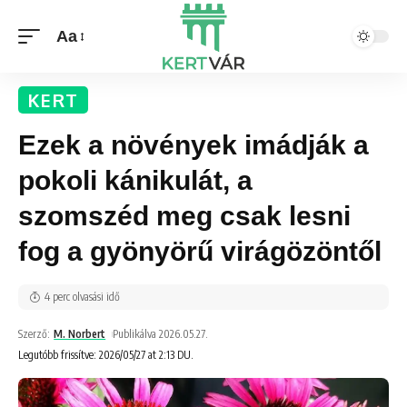
Aa
KERT
Ezek a növények imádják a
pokoli kánikulát, a
szomszéd meg csak lesni
fog a gyönyörű virágözöntől
4 perc olvasási idő
Szerző:
M. Norbert
Publikálva 2026.05.27.
Legutóbb frissítve: 2026/05/27 at 2:13 DU.