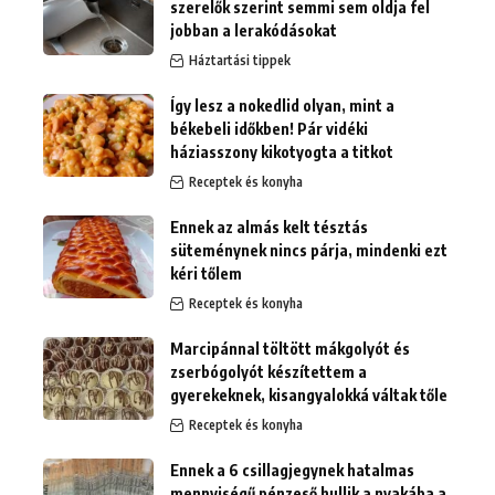
szerelők szerint semmi sem oldja fel
jobban a lerakódásokat
Háztartási tippek
Így lesz a nokedlid olyan, mint a
békebeli időkben! Pár vidéki
háziasszony kikotyogta a titkot
Receptek és konyha
Ennek az almás kelt tésztás
süteménynek nincs párja, mindenki ezt
kéri tőlem
Receptek és konyha
Marcipánnal töltött mákgolyót és
zserbógolyót készítettem a
gyerekeknek, kisangyalokká váltak tőle
Receptek és konyha
Ennek a 6 csillagjegynek hatalmas
mennyiségű pénzeső hullik a nyakába a