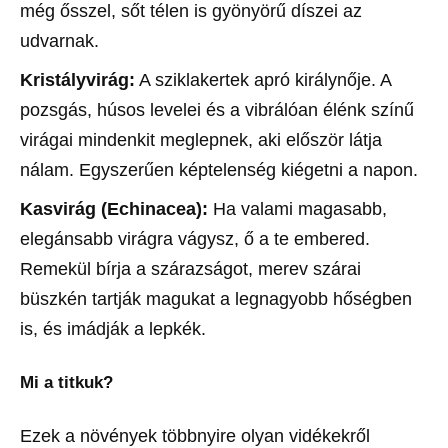
még ősszel, sőt télen is gyönyörű díszei az
udvarnak.
Kristályvirág:
A sziklakertek apró királynője. A
pozsgás, húsos levelei és a vibrálóan élénk színű
virágai mindenkit meglepnek, aki először látja
nálam. Egyszerűen képtelenség kiégetni a napon.
Kasvirág (Echinacea):
Ha valami magasabb,
elegánsabb virágra vágysz, ő a te embered.
Remekül bírja a szárazságot, merev szárai
büszkén tartják magukat a legnagyobb hőségben
is, és imádják a lepkék.
Mi a titkuk?
Ezek a növények többnyire olyan vidékekről