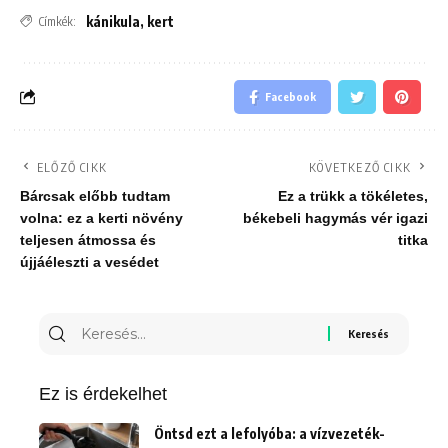
kánikula
,
kert
Címkék:
Facebook
ELŐZŐ CIKK
KÖVETKEZŐ CIKK
Bárcsak előbb tudtam
Ez a trükk a tökéletes,
volna: ez a kerti növény
békebeli hagymás vér igazi
teljesen átmossa és
titka
újjáéleszti a vesédet
Keresés
erre:
Ez is érdekelhet
Öntsd ezt a lefolyóba: a vízvezeték-