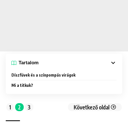
Tartalom
Díszfüvek és a színpompás virágok
Mi a titkuk?
1
2
3
Következő oldal