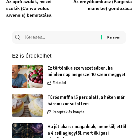
Az apró szulák, mezei
Az ernyőbambusz (Fargesia
szulák (Convolvulus
murielae) gondozása
arvensis) bemutatása
Keresés
erre:
Ez is érdekelhet
Ez történik a szervezetedben, ha
minden nap megeszel 10 szem meggyet
Életmód
Túrós muffin 15 perc alatt, a héten már
háromszor sütöttem
Receptek és konyha
Ha jót akarsz magadnak, menekülj ettől
a 4 csillagjegytől, mert ők igazi