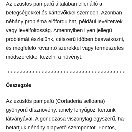
Az ezüstös pampafű általában ellenálló a
betegségekkel és kártevőkkel szemben. Azonban
néhány probléma előfordulhat, például levéltetvek
vagy levélfoltosság. Amennyiben ilyen jellegű
problémát észlelünk, célszerű időben beavatkozni,
és megfelelő rovarirtó szerekkel vagy természetes
módszerekkel kezelni a növényt.
Összegzés
Az ezüstös pampafű (Cortaderia selloana)
gyönyörű dísznövény, amely lenyűgözi kertünk
látványával. A gondozása viszonylag egyszerű, ha
betartjuk néhány alapvető szempontot. Fontos,