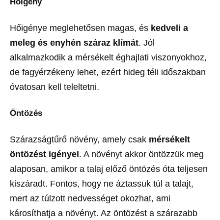
Hőigény
Hőigénye meglehetősen magas, és
kedveli a
meleg és enyhén száraz klímát
. Jól
alkalmazkodik a mérsékelt éghajlati viszonyokhoz,
de fagyérzékeny lehet, ezért hideg téli időszakban
óvatosan kell teleltetni.
Öntözés
Szárazságtűrő növény, amely csak
mérsékelt
öntözést igényel
. A növényt akkor öntözzük meg
alaposan, amikor a talaj előző öntözés óta teljesen
kiszáradt. Fontos, hogy ne áztassuk túl a talajt,
mert az túlzott nedvességet okozhat, ami
károsíthatja a növényt. Az öntözést a szárazabb