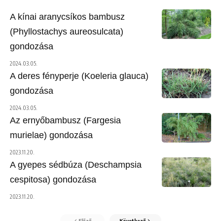
A kínai aranycsíkos bambusz
(Phyllostachys aureosulcata)
gondozása
2024.03.05.
A deres fényperje (Koeleria glauca)
gondozása
2024.03.05.
Az ernyőbambusz (Fargesia
murielae) gondozása
2023.11.20.
A gyepes sédbúza (Deschampsia
cespitosa) gondozása
2023.11.20.
Előző
Következő