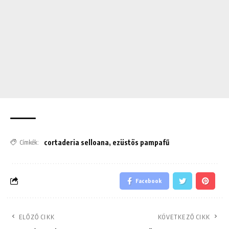
cortaderia selloana
,
ezüstös pampafű
Címkék:
Facebook
ELŐZŐ CIKK
KÖVETKEZŐ CIKK