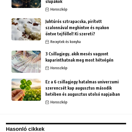
slupákok
Horoszkóp
Juhtúrós sztrapacska, pirított
szalonnával meghintve és nyakon
öntve tejföllel! Ki szereti?
Receptek és konyha
3 Csillagjegy, akik mesés vagyont
kaparinthatnak meg most hétvégén
Horoszkóp
Ez a 6 csillagjegy hatalmas univerzumi
szerencsét kap augusztus második
hetében és augusztus utolsó napjaiban
Horoszkóp
Hasonló cikkek