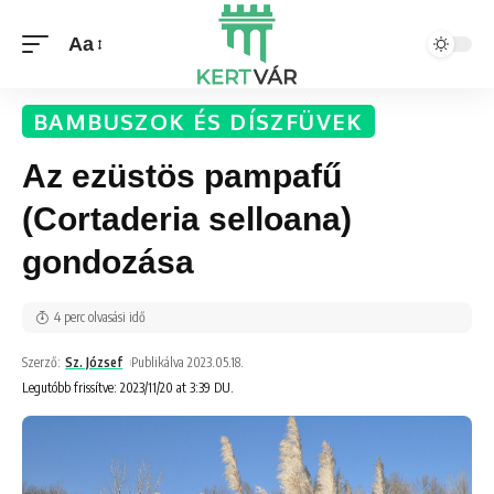
Aa
BAMBUSZOK ÉS DÍSZFÜVEK
Az ezüstös pampafű
(Cortaderia selloana)
gondozása
4 perc olvasási idő
Szerző:
Sz. József
Publikálva 2023.05.18.
Legutóbb frissítve: 2023/11/20 at 3:39 DU.