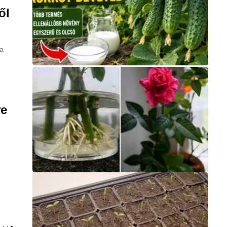
ől
 a
re