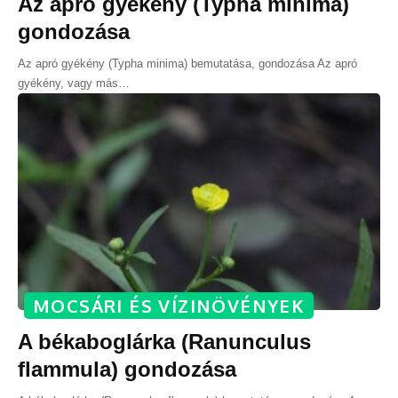
Az apró gyékény (Typha minima)
gondozása
Az apró gyékény (Typha minima) bemutatása, gondozása Az apró
gyékény, vagy más
…
MOCSÁRI ÉS VÍZINÖVÉNYEK
A békaboglárka (Ranunculus
flammula) gondozása