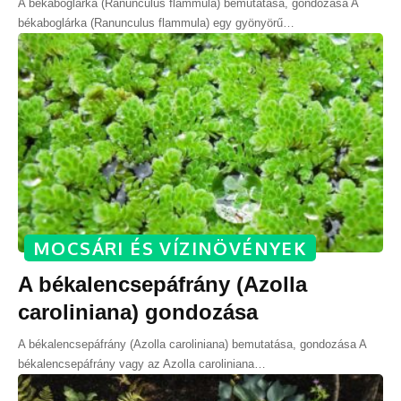
A békaboglárka (Ranunculus flammula) bemutatása, gondozása A
békaboglárka (Ranunculus flammula) egy gyönyörű
…
MOCSÁRI ÉS VÍZINÖVÉNYEK
A békalencsepáfrány (Azolla
caroliniana) gondozása
A békalencsepáfrány (Azolla caroliniana) bemutatása, gondozása A
békalencsepáfrány vagy az Azolla caroliniana
…