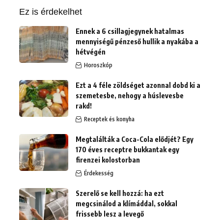
Ez is érdekelhet
Ennek a 6 csillagjegynek hatalmas
mennyiségű pénzeső hullik a nyakába a
hétvégén
Horoszkóp
Ezt a 4 féle zöldséget azonnal dobd ki a
szemetesbe, nehogy a húslevesbe
rakd!
Receptek és konyha
Megtalálták a Coca-Cola elődjét? Egy
170 éves receptre bukkantak egy
firenzei kolostorban
Érdekesség
Szerelő se kell hozzá: ha ezt
megcsinálod a klímáddal, sokkal
frissebb lesz a levegő