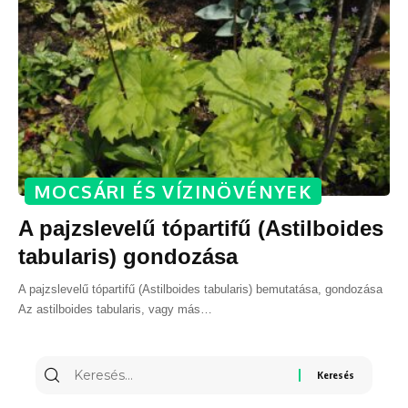
MOCSÁRI ÉS VÍZINÖVÉNYEK
A pajzslevelű tópartifű (Astilboides
tabularis) gondozása
A pajzslevelű tópartifű (Astilboides tabularis) bemutatása, gondozása
Az astilboides tabularis, vagy más
…