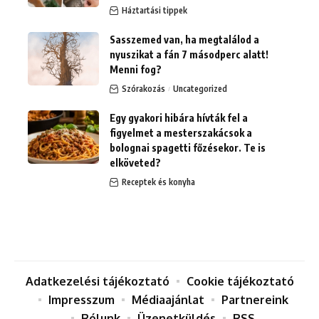
Háztartási tippek
Sasszemed van, ha megtalálod a
nyuszikat a fán 7 másodperc alatt!
Menni fog?
Szórakozás
Uncategorized
Egy gyakori hibára hívták fel a
figyelmet a mesterszakácsok a
bolognai spagetti főzésekor. Te is
elköveted?
Receptek és konyha
Adatkezelési tájékoztató
Cookie tájékoztató
Impresszum
Médiaajánlat
Partnereink
Rólunk
Üzenetküldés
RSS