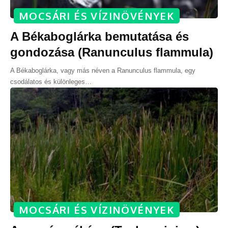
MOCSÁRI ÉS VÍZINÖVÉNYEK
A Békaboglárka bemutatása és
gondozása (Ranunculus flammula)
A Békaboglárka, vagy más néven a Ranunculus flammula, egy
csodálatos és különleges
…
MOCSÁRI ÉS VÍZINÖVÉNYEK