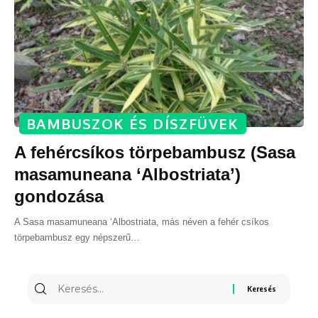
BAMBUSZOK ÉS DÍSZFÜVEK
A fehércsíkos törpebambusz (Sasa
masamuneana ‘Albostriata’)
gondozása
A Sasa masamuneana ‘Albostriata, más néven a fehér csíkos
törpebambusz egy népszerű
…