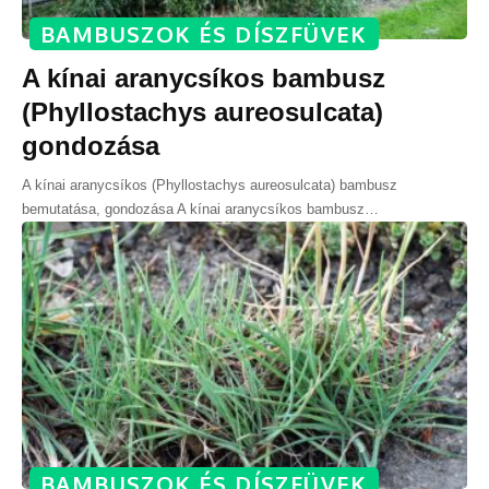
BAMBUSZOK ÉS DÍSZFÜVEK
A kínai aranycsíkos bambusz
(Phyllostachys aureosulcata)
gondozása
A kínai aranycsíkos (Phyllostachys aureosulcata) bambusz
bemutatása, gondozása A kínai aranycsíkos bambusz
…
BAMBUSZOK ÉS DÍSZFÜVEK