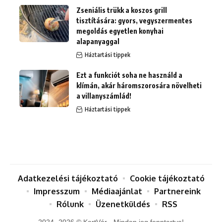
Zseniális trükk a koszos grill
tisztítására: gyors, vegyszermentes
megoldás egyetlen konyhai
alapanyaggal
Háztartási tippek
Ezt a funkciót soha ne használd a
klímán, akár háromszorosára növelheti
a villanyszámlád!
Háztartási tippek
Adatkezelési tájékoztató
Cookie tájékoztató
Impresszum
Médiaajánlat
Partnereink
Rólunk
Üzenetküldés
RSS
2024 -2026 © KertVár - Minden jog fenntartva!