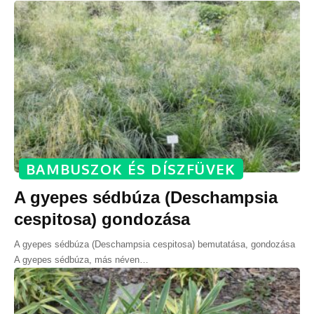
BAMBUSZOK ÉS DÍSZFÜVEK
A gyepes sédbúza (Deschampsia
cespitosa) gondozása
A gyepes sédbúza (Deschampsia cespitosa) bemutatása, gondozása
A gyepes sédbúza, más néven
…