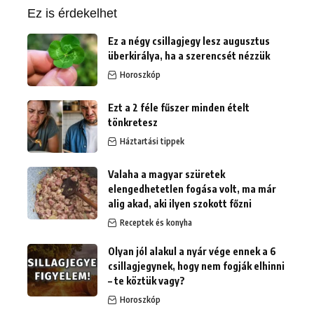
Ez is érdekelhet
Ez a négy csillagjegy lesz augusztus
überkirálya, ha a szerencsét nézzük
Horoszkóp
Ezt a 2 féle fűszer minden ételt
tönkretesz
Háztartási tippek
Valaha a magyar szüretek
elengedhetetlen fogása volt, ma már
alig akad, aki ilyen szokott főzni
Receptek és konyha
Olyan jól alakul a nyár vége ennek a 6
csillagjegynek, hogy nem fogják elhinni
– te köztük vagy?
Horoszkóp