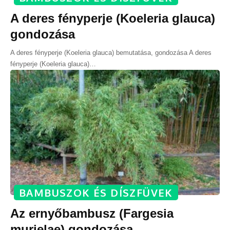
A deres fényperje (Koeleria glauca)
gondozása
A deres fényperje (Koeleria glauca) bemutatása, gondozása A deres
fényperje (Koeleria glauca)
…
BAMBUSZOK ÉS DÍSZFÜVEK
Az ernyőbambusz (Fargesia
murielae) gondozása