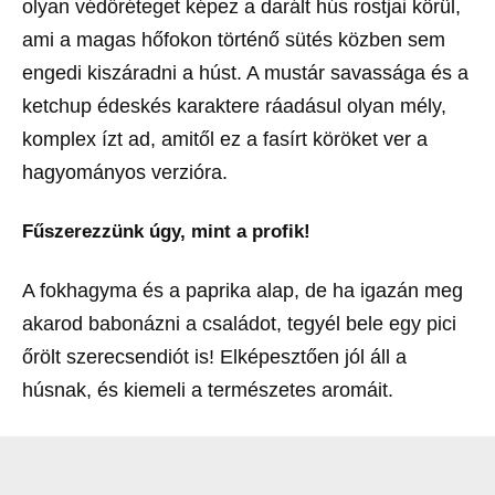
olyan védőréteget képez a darált hús rostjai körül,
ami a magas hőfokon történő sütés közben sem
engedi kiszáradni a húst. A mustár savassága és a
ketchup édeskés karaktere ráadásul olyan mély,
komplex ízt ad, amitől ez a fasírt köröket ver a
hagyományos verzióra.
Fűszerezzünk úgy, mint a profik!
A fokhagyma és a paprika alap, de ha igazán meg
akarod babonázni a családot, tegyél bele egy pici
őrölt szerecsendiót is! Elképesztően jól áll a
húsnak, és kiemeli a természetes aromáit.