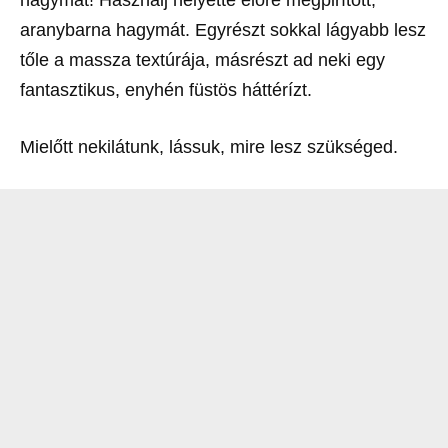
hagymát! Használj helyette előre megpirított,
aranybarna hagymát. Egyrészt sokkal lágyabb lesz
tőle a massza textúrája, másrészt ad neki egy
fantasztikus, enyhén füstös háttérízt.
Mielőtt nekilátunk, lássuk, mire lesz szükséged.