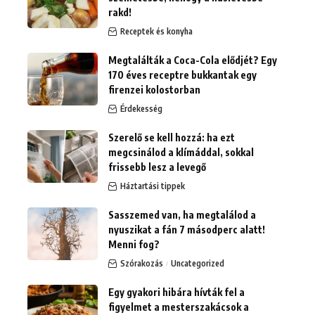
rakd!
Receptek és konyha
Megtalálták a Coca-Cola elődjét? Egy
170 éves receptre bukkantak egy
firenzei kolostorban
Érdekesség
Szerelő se kell hozzá: ha ezt
megcsinálod a klímáddal, sokkal
frissebb lesz a levegő
Háztartási tippek
Sasszemed van, ha megtalálod a
nyuszikat a fán 7 másodperc alatt!
Menni fog?
Szórakozás
Uncategorized
Egy gyakori hibára hívták fel a
figyelmet a mesterszakácsok a