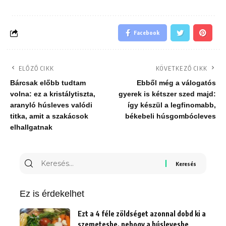
Facebook
ELŐZŐ CIKK
KÖVETKEZŐ CIKK
Bárcsak előbb tudtam
Ebből még a válogatós
volna: ez a kristálytiszta,
gyerek is kétszer szed majd:
aranyló húsleves valódi
így készül a legfinomabb,
titka, amit a szakácsok
békebeli húsgombócleves
elhallgatnak
Keresés
erre:
Ez is érdekelhet
Ezt a 4 féle zöldséget azonnal dobd ki a
szemetesbe, nehogy a húslevesbe