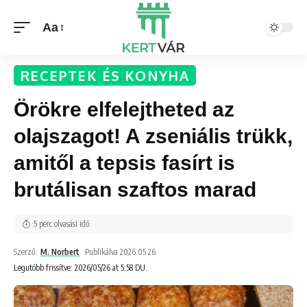
Aa
RECEPTEK ÉS KONYHA
Örökre elfelejtheted az
olajszagot! A zseniális trükk,
amitől a tepsis fasírt is
brutálisan szaftos marad
5 perc olvasási idő
Szerző:
M. Norbert
Publikálva 2026.05.26.
Legutóbb frissítve: 2026/05/26 at 5:58 DU.