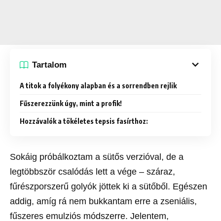
Tartalom
A titok a folyékony alapban és a sorrendben rejlik
Fűszerezzünk úgy, mint a profik!
Hozzávalók a tökéletes tepsis fasírthoz:
Sokáig próbálkoztam a sütős verzióval, de a
legtöbbször csalódás lett a vége – száraz,
fűrészporszerű golyók jöttek ki a sütőből. Egészen
addig, amíg rá nem bukkantam erre a zseniális,
fűszeres emulziós módszerre. Jelentem,