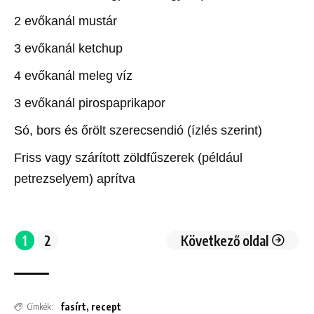
2 evőkanál mustár
3 evőkanál ketchup
4 evőkanál meleg víz
3 evőkanál pirospaprikapor
Só, bors és őrölt szerecsendió (ízlés szerint)
Friss vagy szárított zöldfűszerek (például
petrezselyem) aprítva
1
2
Következő oldal
fasírt
,
recept
Címkék: