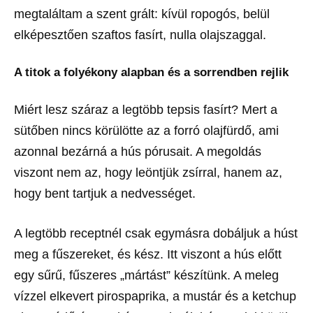
megtaláltam a szent grált: kívül ropogós, belül
elképesztően szaftos fasírt, nulla olajszaggal.
A titok a folyékony alapban és a sorrendben rejlik
Miért lesz száraz a legtöbb tepsis fasírt? Mert a
sütőben nincs körülötte az a forró olajfürdő, ami
azonnal bezárná a hús pórusait. A megoldás
viszont nem az, hogy leöntjük zsírral, hanem az,
hogy bent tartjuk a nedvességet.
A legtöbb receptnél csak egymásra dobáljuk a húst
meg a fűszereket, és kész. Itt viszont a hús előtt
egy sűrű, fűszeres „mártást” készítünk. A meleg
vízzel elkevert pirospaprika, a mustár és a ketchup