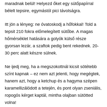
maradnak belül! Helyezd őket egy sütőpapírral
bélelt tepsire, egymástól pici távolságra.
Itt jön a lényeg: ne óvatoskodj a hőfokkal! Told a
tepsit 210 fokra előmelegített sütőbe. A magas
hőmérséklet hatására a golyók külső része
gyorsan lezár, a szaftok pedig bent rekednek. 20-
30 perc alatt készre sülnek.
Ne ijedj meg, ha a megszokottnál kicsit sötétebb
színt kapnak – ez nem azt jelenti, hogy megégtek,
hanem azt, hogy a ketchup és a hagyma szépen
karamellizálódott a tetején, és pont olyan zseniális,
ropogós kérget kaptál, mintha olajban sütötted
volna!