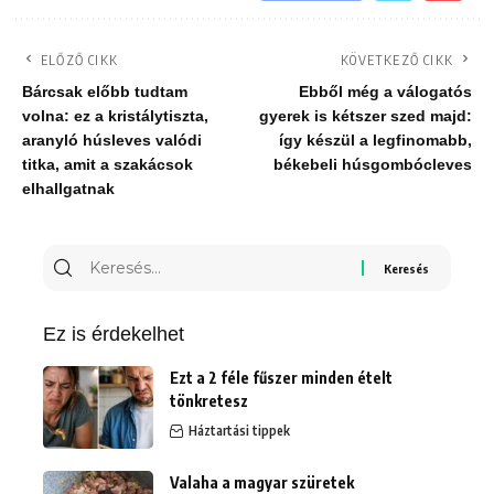
ELŐZŐ CIKK
KÖVETKEZŐ CIKK
Bárcsak előbb tudtam
Ebből még a válogatós
volna: ez a kristálytiszta,
gyerek is kétszer szed majd:
aranyló húsleves valódi
így készül a legfinomabb,
titka, amit a szakácsok
békebeli húsgombócleves
elhallgatnak
Keresés
erre:
Ez is érdekelhet
Ezt a 2 féle fűszer minden ételt
tönkretesz
Háztartási tippek
Valaha a magyar szüretek