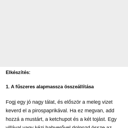
Elkészítés:
1. A fűszeres alapmassza összeállítása
Fogj egy jó nagy tálat, és először a meleg vizet
keverd el a pirospaprikával. Ha ez megvan, add
hozzá a mustárt, a ketchupot és a két tojást. Egy
villával vagy kézi habverővel dolgozd össze az