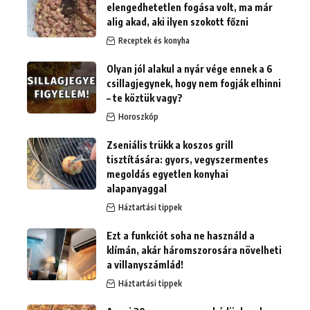
elengedhetetlen fogása volt, ma már
alig akad, aki ilyen szokott főzni
Receptek és konyha
Olyan jól alakul a nyár vége ennek a 6
csillagjegynek, hogy nem fogják elhinni
– te köztük vagy?
Horoszkóp
Zseniális trükk a koszos grill
tisztítására: gyors, vegyszermentes
megoldás egyetlen konyhai
alapanyaggal
Háztartási tippek
Ezt a funkciót soha ne használd a
klímán, akár háromszorosára növelheti
a villanyszámlád!
Háztartási tippek