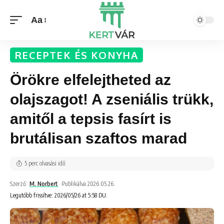
Aa
RECEPTEK ÉS KONYHA
Örökre elfelejtheted az
olajszagot! A zseniális trükk,
amitől a tepsis fasírt is
brutálisan szaftos marad
5 perc olvasási idő
Szerző:
M. Norbert
Publikálva 2026.05.26.
Legutóbb frissítve: 2026/05/26 at 5:58 DU.