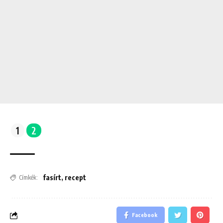
1
2
fasírt
,
recept
Címkék:
Facebook