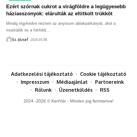
Ezért szórnak cukrot a virágföldre a legügyesebb
háziasszonyok: elárulták az eltitkolt trükköt
Mindig irigykedve néztem az anyósom ablakpárkányát, ahol a
muskátlik és a fokföldi
…
Sz. József
2026.05.08.
Adatkezelési tájékoztató
Cookie tájékoztató
Impresszum
Médiaajánlat
Partnereink
Rólunk
Üzenetküldés
RSS
2024 -2026 © KertVár - Minden jog fenntartva!