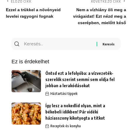
ELŐZŐ CIKK
KÖVETKEZŐ CIKK
Ezzel a trükkel a növényeid
Nem a vízhiány öli meg a
levelei ragyogni fognak
virágaidat! Ezt nézd meg a
cserépben, mielőtt késő
Keresés
erre:
Ez is érdekelhet
Öntsd ezt a lefolyóba: a vízvezeték-
szerelők szerint semmi sem oldja fel
jobban a lerakódásokat
Háztartási tippek
Így lesz a nokedlid olyan, mint a
békebeli időkben! Pár vidéki
háziasszony kikotyogta a titkot
Receptek és konyha