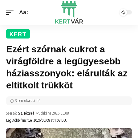
Aa
KERT
Ezért szórnak cukrot a
virágföldre a legügyesebb
háziasszonyok: elárulták az
eltitkolt trükköt
3 perc olvasási idő
Szerző:
Sz. József
Publikálva 2026.05.08.
Legutóbb frissítve: 2026/05/08 at 1:08 DU.