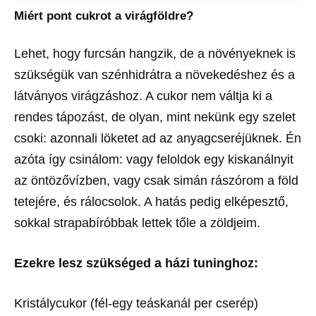
Miért pont cukrot a virágföldre?
Lehet, hogy furcsán hangzik, de a növényeknek is
szükségük van szénhidrátra a növekedéshez és a
látványos virágzáshoz. A cukor nem váltja ki a
rendes tápozást, de olyan, mint nekünk egy szelet
csoki: azonnali löketet ad az anyagcseréjüknek. Én
azóta így csinálom: vagy feloldok egy kiskanálnyit
az öntözővízben, vagy csak simán rászórom a föld
tetejére, és rálocsolok. A hatás pedig elképesztő,
sokkal strapabíróbbak lettek tőle a zöldjeim.
Ezekre lesz szükséged a házi tuninghoz:
Kristálycukor (fél-egy teáskanál per cserép)