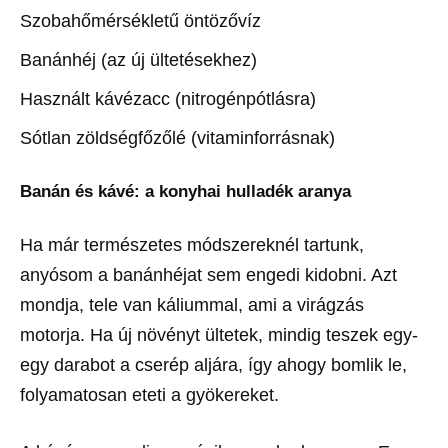
Szobahőmérsékletű öntözővíz
Banánhéj (az új ültetésekhez)
Használt kávézacc (nitrogénpótlásra)
Sótlan zöldségfőzőlé (vitaminforrásnak)
Banán és kávé: a konyhai hulladék aranya
Ha már természetes módszereknél tartunk,
anyósom a banánhéjat sem engedi kidobni. Azt
mondja, tele van káliummal, ami a virágzás
motorja. Ha új növényt ültetek, mindig teszek egy-
egy darabot a cserép aljára, így ahogy bomlik le,
folyamatosan eteti a gyökereket.