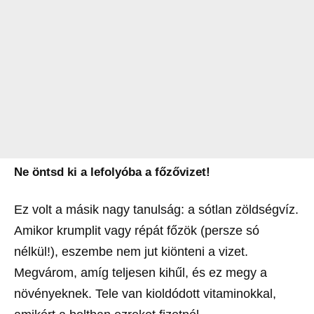
Ne öntsd ki a lefolyóba a főzővizet!
Ez volt a másik nagy tanulság: a sótlan zöldségvíz.
Amikor krumplit vagy répát főzök (persze só
nélkül!), eszembe nem jut kiönteni a vizet.
Megvárom, amíg teljesen kihűl, és ez megy a
növényeknek. Tele van kioldódott vitaminokkal,