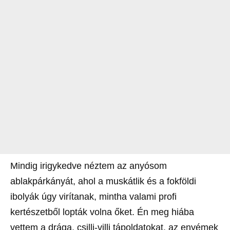
Mindig irigykedve néztem az anyósom
ablakpárkányát, ahol a muskátlik és a fokföldi
ibolyák úgy virítanak, mintha valami profi
kertészetből lopták volna őket. Én meg hiába
vettem a drága, csilli-villi tápoldatokat, az enyémek