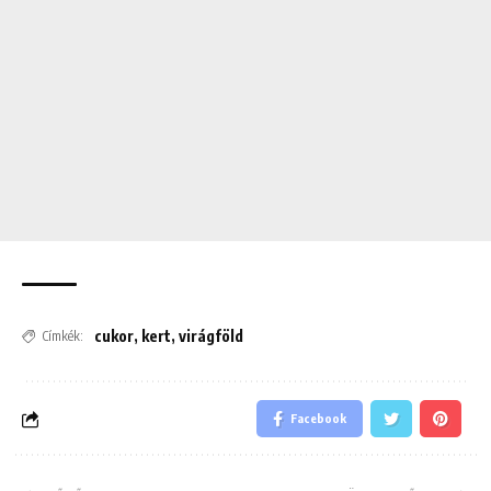
cukor
,
kert
,
virágföld
Címkék:
Facebook