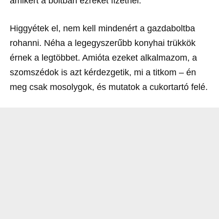
amikért a boltban ezreket fizetnél.
Higgyétek el, nem kell mindenért a gazdaboltba
rohanni. Néha a legegyszerűbb konyhai trükkök
érnek a legtöbbet. Amióta ezeket alkalmazom, a
szomszédok is azt kérdezgetik, mi a titkom – én
meg csak mosolygok, és mutatok a cukortartó felé.