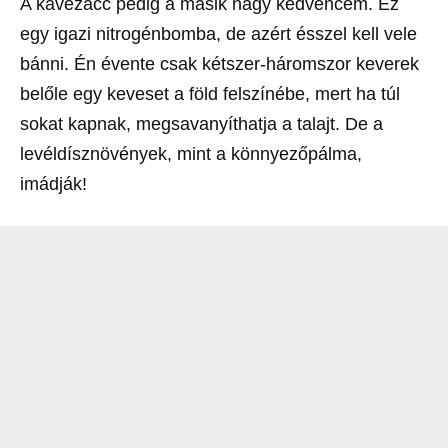
A kávézacc pedig a másik nagy kedvencem. Ez
egy igazi nitrogénbomba, de azért ésszel kell vele
bánni. Én évente csak kétszer-háromszor keverek
belőle egy keveset a föld felszínébe, mert ha túl
sokat kapnak, megsavanyíthatja a talajt. De a
levéldísznövények, mint a könnyezőpálma,
imádják!