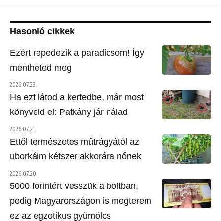
Hasonló cikkek
Ezért repedezik a paradicsom! Így
mentheted meg
2026.07.23.
Ha ezt látod a kertedbe, már most
könyveld el: Patkány jár nálad
2026.07.21.
Ettől természetes műtrágyától az
uborkáim kétszer akkorára nőnek
2026.07.20.
5000 forintért vesszük a boltban,
pedig Magyarországon is megterem
ez az egzotikus gyümölcs