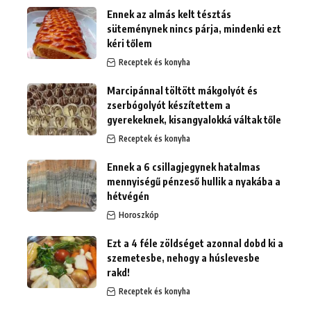
Ennek az almás kelt tésztás
süteménynek nincs párja, mindenki ezt
kéri tőlem
Receptek és konyha
Marcipánnal töltött mákgolyót és
zserbógolyót készítettem a
gyerekeknek, kisangyalokká váltak tőle
Receptek és konyha
Ennek a 6 csillagjegynek hatalmas
mennyiségű pénzeső hullik a nyakába a
hétvégén
Horoszkóp
Ezt a 4 féle zöldséget azonnal dobd ki a
szemetesbe, nehogy a húslevesbe
rakd!
Receptek és konyha