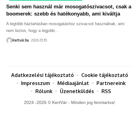
Senki sem használ már mosogatószivacsot, csak a
boomerek: szebb és hatékonyabb, ami kiváltja
A legtöbb háztartásban mosogatáshoz szivacsot használnak, ami
nem biztos, hogy a legjobb
…
Kertvár.hu
2026.05.19.
Adatkezelési tájékoztató
Cookie tájékoztató
Impresszum
Médiaajánlat
Partnereink
Rólunk
Üzenetküldés
RSS
2024 -2026 © KertVár - Minden jog fenntartva!