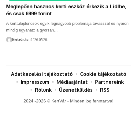
Meglepően hasznos kerti eszköz érkezik a Lidlbe,
és csak 6999 forint
A kerttulajdonosok egyik legnagyobb problémája tavasszal és nyáron
mindig ugyanaz: a gyorsan
…
Kertvár.hu
2026.05.20.
Adatkezelési tájékoztató
Cookie tájékoztató
Impresszum
Médiaajánlat
Partnereink
Rólunk
Üzenetküldés
RSS
2024 -2026 © KertVár - Minden jog fenntartva!