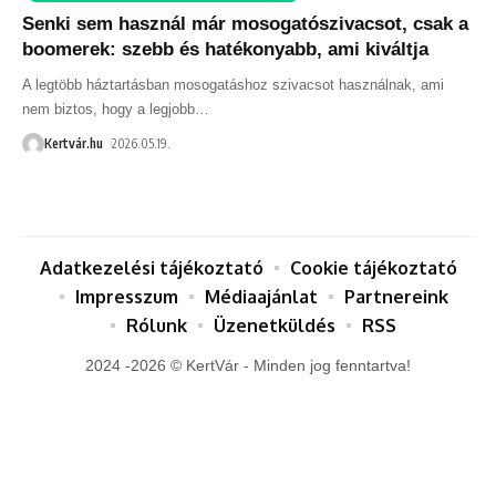
Senki sem használ már mosogatószivacsot, csak a
boomerek: szebb és hatékonyabb, ami kiváltja
A legtöbb háztartásban mosogatáshoz szivacsot használnak, ami
nem biztos, hogy a legjobb
…
Kertvár.hu
2026.05.19.
Adatkezelési tájékoztató
Cookie tájékoztató
Impresszum
Médiaajánlat
Partnereink
Rólunk
Üzenetküldés
RSS
2024 -2026 © KertVár - Minden jog fenntartva!