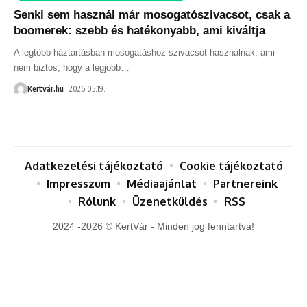
Senki sem használ már mosogatószivacsot, csak a
boomerek: szebb és hatékonyabb, ami kiváltja
A legtöbb háztartásban mosogatáshoz szivacsot használnak, ami
nem biztos, hogy a legjobb
…
Kertvár.hu
2026.05.19.
Adatkezelési tájékoztató
Cookie tájékoztató
Impresszum
Médiaajánlat
Partnereink
Rólunk
Üzenetküldés
RSS
2024 -2026 © KertVár - Minden jog fenntartva!