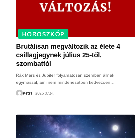
HOROSZKÓP
Brutálisan megváltozik az élete 4
csillagjegynek július 25-től,
szombattól
Rák Mars és Jupiter folyamatosan szemben állnak
egymással, ami nem mindenesetben kedvezően
…
Petra
2026.07.24.