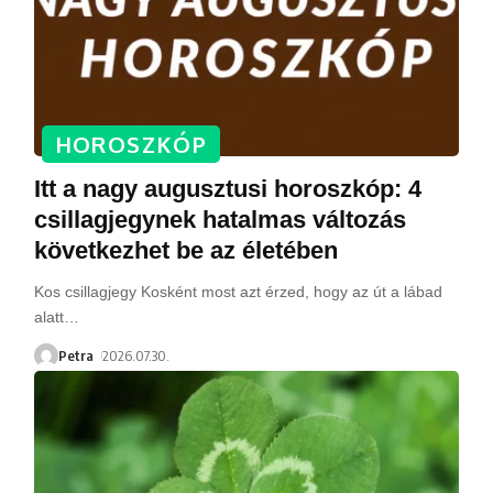
HOROSZKÓP
Itt a nagy augusztusi horoszkóp: 4
csillagjegynek hatalmas változás
következhet be az életében
Kos csillagjegy Kosként most azt érzed, hogy az út a lábad
alatt
…
Petra
2026.07.30.