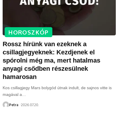
HOROSZKÓP
Rossz hírünk van ezeknek a
csillagjegyeknek: Kezdjenek el
spórolni még ma, mert hatalmas
anyagi csődben részesülnek
hamarosan
Kos csillagjegy Mars bolygód útnak indult, de sajnos vitte is
magával a
…
Petra
2026.07.20.