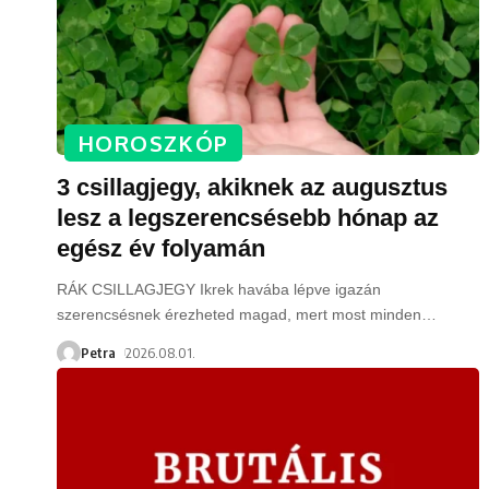
HOROSZKÓP
3 csillagjegy, akiknek az augusztus
lesz a legszerencsésebb hónap az
egész év folyamán
RÁK CSILLAGJEGY Ikrek havába lépve igazán
szerencsésnek érezheted magad, mert most minden
…
Petra
2026.08.01.