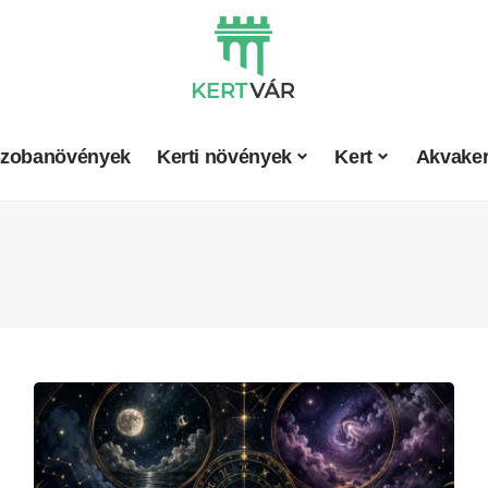
zobanövények
Kerti növények
Kert
Akvaker