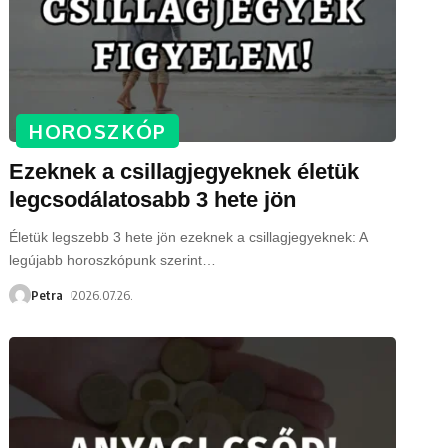
HOROSZKÓP
Ezeknek a csillagjegyeknek életük
legcsodálatosabb 3 hete jön
Életük legszebb 3 hete jön ezeknek a csillagjegyeknek: A
legújabb horoszkópunk szerint
…
Petra
2026.07.26.