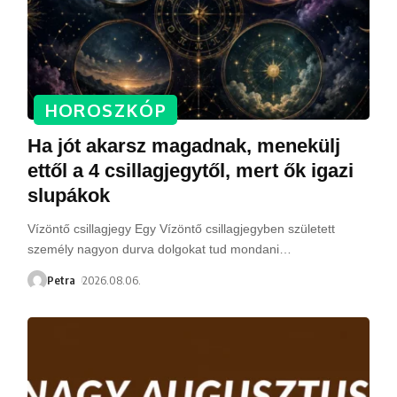
HOROSZKÓP
Ha jót akarsz magadnak, menekülj
ettől a 4 csillagjegytől, mert ők igazi
slupákok
Vízöntő csillagjegy Egy Vízöntő csillagjegyben született
személy nagyon durva dolgokat tud mondani
…
Petra
2026.08.06.