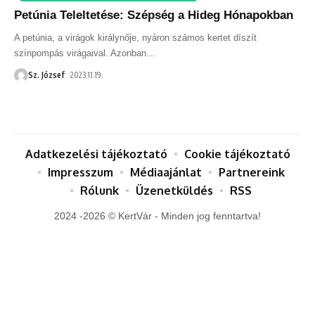
Petúnia Teleltetése: Szépség a Hideg Hónapokban
A petúnia, a virágok királynője, nyáron számos kertet díszít
színpompás virágaival. Azonban
…
Sz. József
2023.11.19.
Adatkezelési tájékoztató
Cookie tájékoztató
Impresszum
Médiaajánlat
Partnereink
Rólunk
Üzenetküldés
RSS
2024 -2026 © KertVár - Minden jog fenntartva!