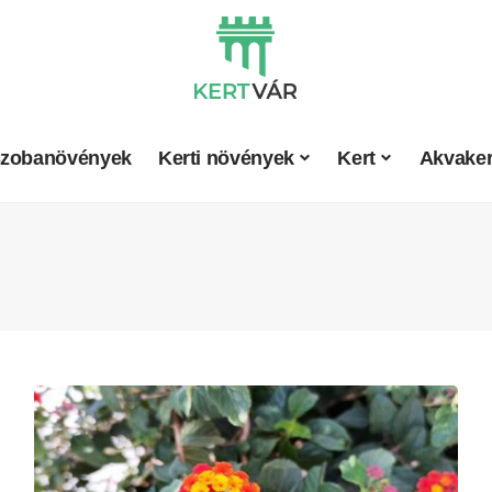
zobanövények
Kerti növények
Kert
Akvaker