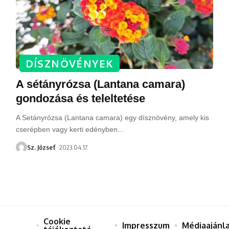
DÍSZNÖVÉNYEK
A sétányrózsa (Lantana camara)
gondozása és teleltetése
A Setányrózsa (Lantana camara) egy dísznövény, amely kis
cserépben vagy kerti edényben
…
Sz. József
2023.04.17.
Cookie
Impresszum
Médiaajánl