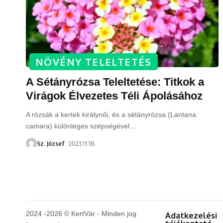
NÖVÉNY TELELTETÉS
A Sétányrózsa Teleltetése: Titkok a
Virágok Élvezetes Téli Ápolásához
A rózsák a kertek királynői, és a sétányrózsa (Lantana
camara) különleges szépségével
…
Sz. József
2023.11.18.
2024 -2026 © KertVár - Minden jog
Adatkezelési