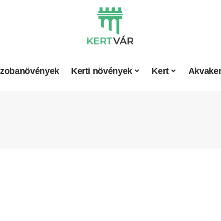
zobanövények
Kerti növények
Kert
Akvaker