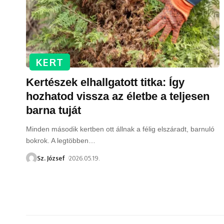
KERT
Kertészek elhallgatott titka: Így
hozhatod vissza az életbe a teljesen
barna tuját
Minden második kertben ott állnak a félig elszáradt, barnuló
bokrok. A legtöbben
…
Sz. József
2026.05.19.