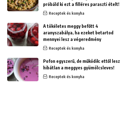
próbáld ki ezt a filléres paraszti ételt!
Receptek és konyha
A tökéletes meggy befőtt 4
aranyszabálya, ha ezeket betartod
mennyei lesz a végeredmény
Receptek és konyha
Pofon egyszerű, de működik: ettől lesz
hibátlan a meggyes gyümölcsleves!
Receptek és konyha