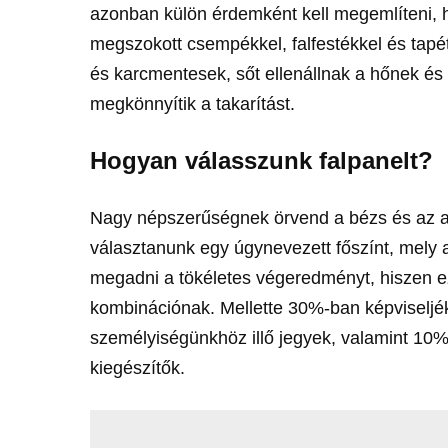
azonban külön érdemként kell megemlíteni, h
megszokott csempékkel, falfestékkel és tapé
és karcmentesek, sőt ellenállnak a hőnek és
megkönnyítik a takarítást.
Hogyan válasszunk falpanelt?
Nagy népszerűségnek örvend a bézs és az an
választanunk egy úgynevezett főszínt, mely 
megadni a tökéletes végeredményt, hiszen e
kombinációnak. Mellette 30%-ban képviseljék
személyiségünkhöz illő jegyek, valamint 10
kiegészítők.