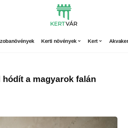
zobanövények
Kerti növények
Kert
Akvaker
 hódít a magyarok falán