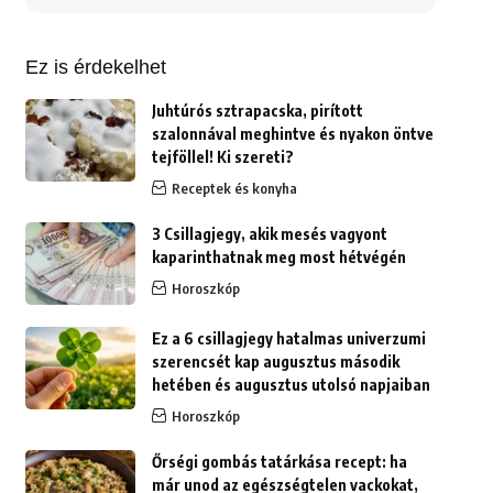
erre:
Ez is érdekelhet
Juhtúrós sztrapacska, pirított
szalonnával meghintve és nyakon öntve
tejföllel! Ki szereti?
Receptek és konyha
3 Csillagjegy, akik mesés vagyont
kaparinthatnak meg most hétvégén
Horoszkóp
Ez a 6 csillagjegy hatalmas univerzumi
szerencsét kap augusztus második
hetében és augusztus utolsó napjaiban
Horoszkóp
Őrségi gombás tatárkása recept: ha
már unod az egészségtelen vackokat,