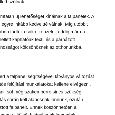
llett szólnak.
mtalan új lehetőséget kínálnak a falpanelek. A
s egyre inkább kedveltté válnak. Míg utóbbit
ban tudtuk csak elképzelni, addig mára a
llett kaphatóak textil és a párnázott
onosságot kölcsönöznek az otthonunkba.
ert a falpanel segítségével látványos változást
ős felújítási munkálatokat kellene elvégezni.
i, sőt még szakemberre sincs szükség.
tás során kell alaposnak lennünk, ezután
sztott falpanelt. Ennek köszönhetően a
ogy új külsőt biztosítsunk konyhánk,