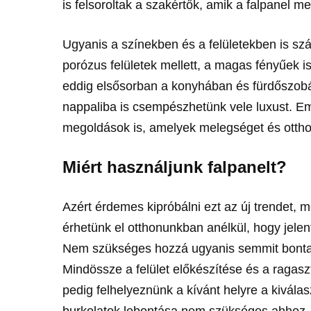
is felsoroltak a szakértők, amik a falpanel me
Ugyanis a színekben és a felületekben is szá
porózus felületek mellett, a magas fényűek i
eddig elsősorban a konyhában és fürdőszobá
nappaliba is csempészhetünk vele luxust. Eme
megoldások is, amelyek melegséget és otth
Miért használjunk falpanelt?
Azért érdemes kipróbálni ezt az új trendet, m
érhetünk el otthonunkban anélkül, hogy jelent
Nem szükséges hozzá ugyanis semmit bontan
Mindössze a felület előkészítése és a ragasz
pedig felhelyeznünk a kívánt helyre a kivála
burkolatok lebontása nem szükséges ahhoz, h