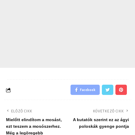
Facebook
ELŐZŐ CIKK
KÖVETKEZŐ CIKK
Mielőtt elindítom a mosást,
A kutatók szerint ez az ágyi
ezt teszem a mosószerhez.
poloskák gyenge pontja
Még a legöregebb