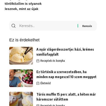
törölközőim is olyanok
lesznek, mint az újak
Keresés
erre:
Ez is érdekelhet
A nyár slágerdesszertje: házi, krémes
vaníliafagylalt
Receptek és konyha
Ez történik a szervezetedben, ha
minden nap megeszel 10 szem meggyet
Életmód
Túrós muffin 15 perc alatt, a héten már
háromszor sütöttem
Receptek és konyha