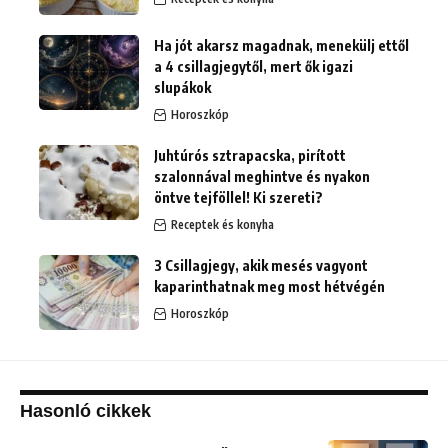
Ha jót akarsz magadnak, menekülj ettől
a 4 csillagjegytől, mert ők igazi
slupákok
Horoszkóp
Juhtúrós sztrapacska, pirított
szalonnával meghintve és nyakon
öntve tejföllel! Ki szereti?
Receptek és konyha
3 Csillagjegy, akik mesés vagyont
kaparinthatnak meg most hétvégén
Horoszkóp
Hasonló cikkek