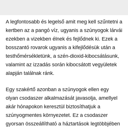
A legfontosabb és legelső amit meg kell szűntetni a
kertben az a pangó víz, ugyanis a szúnyogok lárvái
ezekben a vizekben élnek és fejlődnek ki. Ezek a
bosszantó rovarok ugyanis a kifejlődésük után a
testhőmérsékletünk, a szén-dioxid-kibocsátásunk,
valamint az izzadás során kibocsátott vegyületek
alapján találnak ránk.
Egy szakértő azonban a szúnyogok ellen egy
olyan csodaszer alkalmazását javasolja, amellyel
akár hónapokon keresztül biztosíthatjuk a
szúnyogmentes környezetet. Ez a csodaszer
gyorsan összeállítható a háztartások legtöbbjében