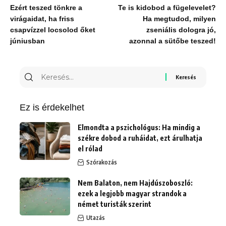
Ezért teszed tönkre a
Te is kidobod a fügelevelet?
virágaidat, ha friss
Ha megtudod, milyen
csapvízzel locsolod őket
zseniális dologra jó,
júniusban
azonnal a sütőbe teszed!
Keresés
erre:
Ez is érdekelhet
Elmondta a pszichológus: Ha mindig a
székre dobod a ruháidat, ezt árulhatja
el rólad
Szórakozás
Nem Balaton, nem Hajdúszoboszló:
ezek a legjobb magyar strandok a
német turisták szerint
Utazás