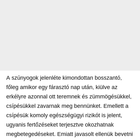
A szúnyogok jelenléte kimondottan bosszantó,
főleg amikor egy fárasztó nap után, kiülve az
erkélyre azonnal ott teremnek és zümmögésükkel,
csípésükkel zavarnak meg bennünket. Emellett a
csípésük komoly egészségügyi rizikót is jelent,
ugyanis fertőzéseket terjesztve okozhatnak
megbetegedéseket. Emiatt javasolt ellenük bevetni