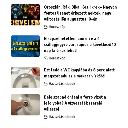
Oroszlán, Rák, Bika, Kos, Ikrek – Nagyon
fontos üzenet érkezett nektek, nagy
változás jön augusztus 10-én
Horoszkóp
Elképzelhetetlen, ami erre a 4
csillagjegyre vár, sajnos a következő 10
nap kritikus lehet!
Horoszkóp
Ezt tedd a WC kagylóba és 8 perc alatt
megszabadulsz a makacs vízkőtől
Háztartási tippek
Bele szabad önteni a forró vizet a
lefolyóba? A vízvezeték szerelő
válaszol
Háztartási tippek