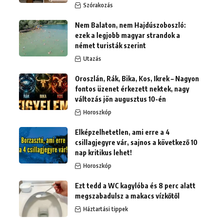
Szórakozás
Nem Balaton, nem Hajdúszoboszló:
ezek a legjobb magyar strandok a
német turisták szerint
Utazás
Oroszlán, Rák, Bika, Kos, Ikrek – Nagyon
fontos üzenet érkezett nektek, nagy
változás jön augusztus 10-én
Horoszkóp
Elképzelhetetlen, ami erre a 4
csillagjegyre vár, sajnos a következő 10
nap kritikus lehet!
Horoszkóp
Ezt tedd a WC kagylóba és 8 perc alatt
megszabadulsz a makacs vízkőtől
Háztartási tippek