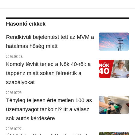
Hasonló cikkek
Rendkívüli bejelentést tett az MVM a
hatalmas hőség miatt
2026.08.03.
Komoly tévhit terjed a Nők 40-ről: a
táppénz miatt sokan félreértik a
szabályokat
2026.07.29.
Tényleg teljesen értelmetlen 100-as
üzemanyagot tankolni? Itt a válasz
sok autós kérdésére
2026.07.27.