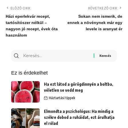
ELŐZŐ CIKK
KÖVETKEZŐ CIKK
Házi eperlekvár recept,
Sokan nem ismerik, de
tartósítószer nélkül –
ennek a növénynek már egy
nagyon jó recept, évek óta
levele is aranyat ér
használom
Keresés
erre:
Ez is érdekelhet
Ha ezt látod a görögdinnyén a boltba,
véletlen se vedd meg
Háztartási tippek
Elmondta a pszichológus: Ha mindig a
székre dobod a ruháidat, ezt árulhatja
el rólad