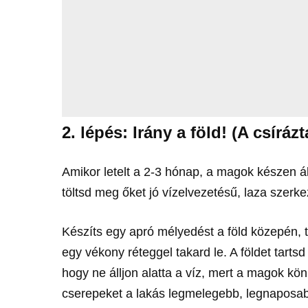
2. lépés: Irány a föld! (A csírázt
Amikor letelt a 2-3 hónap, a magok készen ál
töltsd meg őket jó vízelvezetésű, laza szerke
Készíts egy apró mélyedést a föld közepén, 
egy vékony réteggel takard le. A földet tart
hogy ne álljon alatta a víz, mert a magok k
cserepeket a lakás legmelegebb, legnaposabb