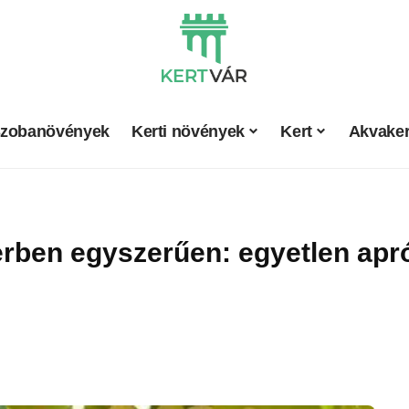
zobanövények
Kerti növények
Kert
Akvaker
erben egyszerűen: egyetlen apr