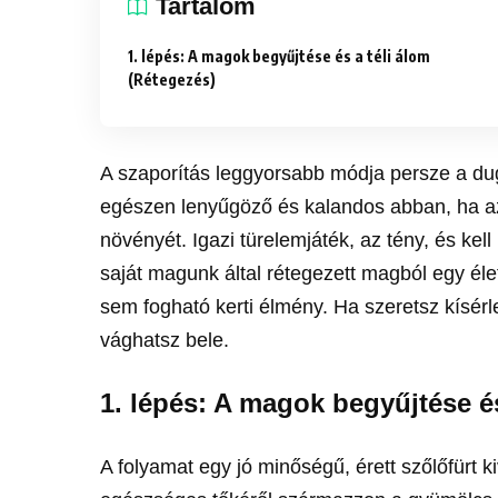
Tartalom
1. lépés: A magok begyűjtése és a téli álom
(Rétegezés)
A szaporítás leggyorsabb módja persze a du
egészen lenyűgöző és kalandos abban, ha az 
növényét. Igazi türelemjáték, az tény, és kell
saját magunk által rétegezett magból egy éle
sem fogható kerti élmény. Ha szeretsz kísérl
vághatsz bele.
1. lépés: A magok begyűjtése és
A folyamat egy jó minőségű, érett szőlőfürt 