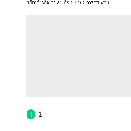
hőmérséklet 21 és 27 °C között van.
1
2