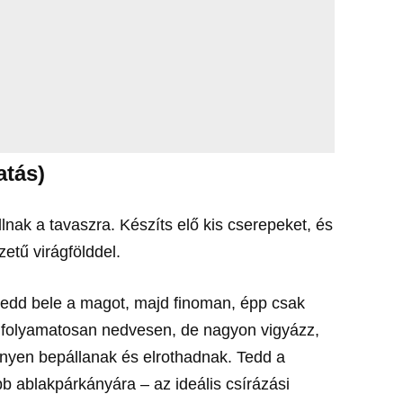
atás)
lnak a tavaszra. Készíts elő kis cserepeket, és
zetű virágfölddel.
tedd bele a magot, majd finoman, épp csak
sd folyamatosan nedvesen, de nagyon vigyázz,
önnyen bepállanak és elrothadnak. Tedd a
 ablakpárkányára – az ideális csírázási