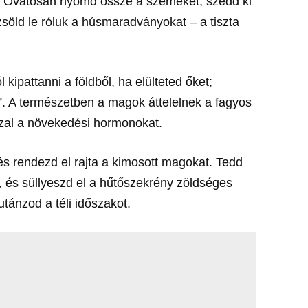
 Óvatosan nyomd össze a szemeket, szedd ki
zsöld le róluk a húsmaradványokat – a tiszta
ipattanni a földből, ha elülteted őket;
”. A természetben a magok áttelelnek a fagyos
sszal a növekedési hormonokat.
és rendezd el rajta a kimosott magokat. Tedd
 és süllyeszd el a hűtőszekrény zöldséges
tánzod a téli időszakot.