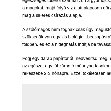
egészséges tőkéről származzon a gyümölcs.
a magokat, majd folyó víz alatt alaposan dör
mag a sikeres csírázás alapja.
A szőlőmagok nem fognak csak úgy maguktól k
szükségük van egy kis biológiai „becsapásra
földben, és ez a hideghatás indítja be tava
Fogj egy darab papírtörlőt, nedvesítsd meg, 
az egészet egy jól zárható műanyag tasakba,
rekeszébe 2-3 hónapra. Ezzel tökéletesen leu