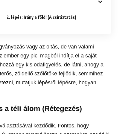
2. lépés: Irány a föld! (A csíráztatás)
gványozás vagy az oltás, de van valami
ember egy pici magból indítja el a saját
 hozzá egy kis odafigyelés, de látni, ahogy a
terős, zöldellő szőlőtőke fejlődik, semmihez
etezni, mutatjuk lépésről lépésre, hogyan
 a téli álom (Rétegezés)
kiválasztásával kezdődik. Fontos, hogy