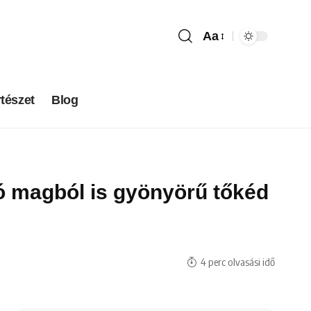
Aa
tészet
Blog
ó magból is gyönyörű tőkéd
4 perc olvasási idő