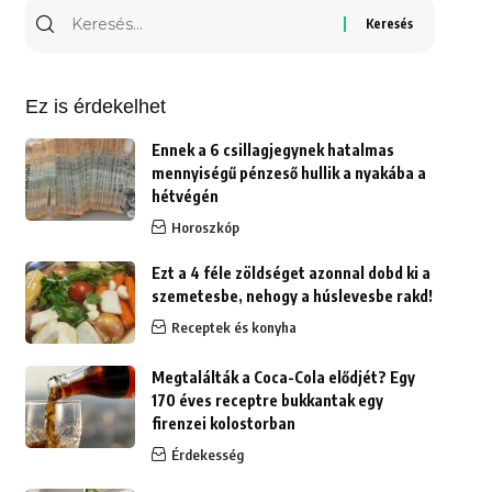
Keresés
erre:
Ez is érdekelhet
Ennek a 6 csillagjegynek hatalmas
mennyiségű pénzeső hullik a nyakába a
hétvégén
Horoszkóp
Ezt a 4 féle zöldséget azonnal dobd ki a
szemetesbe, nehogy a húslevesbe rakd!
Receptek és konyha
Megtalálták a Coca-Cola elődjét? Egy
170 éves receptre bukkantak egy
firenzei kolostorban
Érdekesség