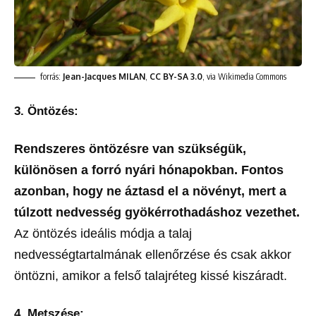
forrás:
Jean-Jacques MILAN
,
CC BY-SA 3.0
, via Wikimedia Commons
3. Öntözés:
Rendszeres öntözésre van szükségük,
különösen a forró nyári hónapokban. Fontos
azonban, hogy ne áztasd el a növényt, mert a
túlzott nedvesség gyökérrothadáshoz vezethet.
Az öntözés ideális módja a talaj
nedvességtartalmának ellenőrzése és csak akkor
öntözni, amikor a felső talajréteg kissé kiszáradt.
4. Metszése: