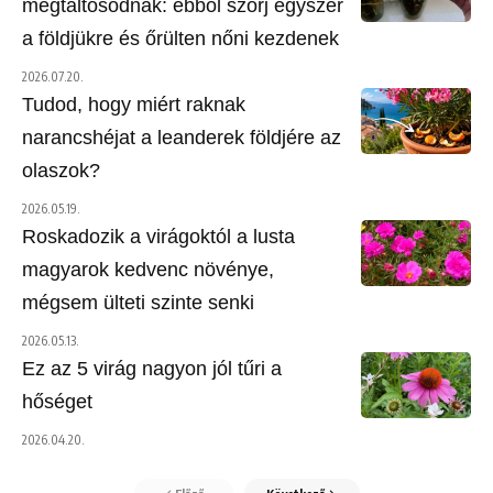
megtáltosodnak: ebből szórj egyszer
a földjükre és őrülten nőni kezdenek
2026.07.20.
Tudod, hogy miért raknak
narancshéjat a leanderek földjére az
olaszok?
2026.05.19.
Roskadozik a virágoktól a lusta
magyarok kedvenc növénye,
mégsem ülteti szinte senki
2026.05.13.
Ez az 5 virág nagyon jól tűri a
hőséget
2026.04.20.