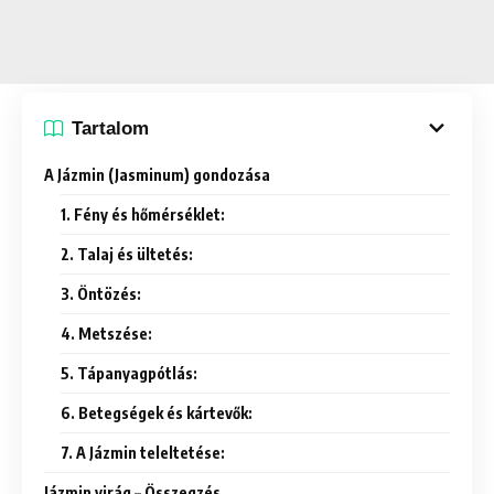
Tartalom
A Jázmin (Jasminum) gondozása
1. Fény és hőmérséklet:
2. Talaj és ültetés:
3. Öntözés:
4. Metszése:
5. Tápanyagpótlás:
6. Betegségek és kártevők:
7. A Jázmin teleltetése:
Jázmin virág – Összegzés