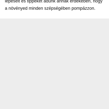
lépéseit és tippeket adunk annak érdekében, hogy
a növényed minden szépségében pompázzon.