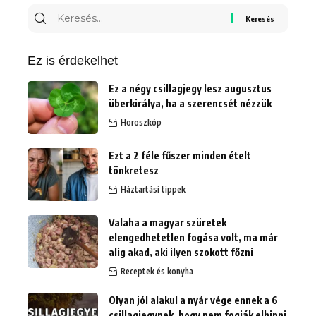
Keresés
erre:
Ez is érdekelhet
Ez a négy csillagjegy lesz augusztus
überkirálya, ha a szerencsét nézzük
Horoszkóp
Ezt a 2 féle fűszer minden ételt
tönkretesz
Háztartási tippek
Valaha a magyar szüretek
elengedhetetlen fogása volt, ma már
alig akad, aki ilyen szokott főzni
Receptek és konyha
Olyan jól alakul a nyár vége ennek a 6
csillagjegynek, hogy nem fogják elhinni