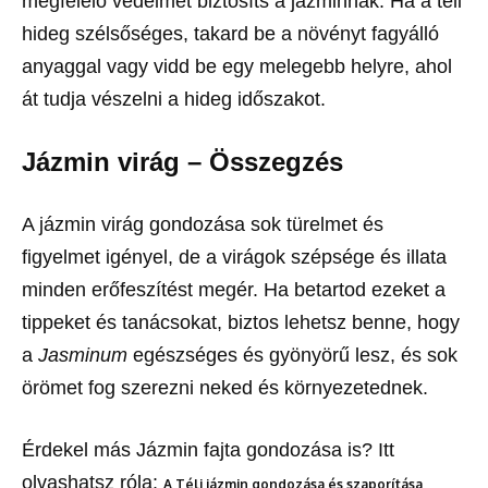
megfelelő védelmet biztosíts a jázminnak. Ha a téli
hideg szélsőséges, takard be a növényt fagyálló
anyaggal vagy vidd be egy melegebb helyre, ahol
át tudja vészelni a hideg időszakot.
Jázmin virág – Összegzés
A jázmin virág gondozása sok türelmet és
figyelmet igényel, de a virágok szépsége és illata
minden erőfeszítést megér. Ha betartod ezeket a
tippeket és tanácsokat, biztos lehetsz benne, hogy
a
Jasminum
egészséges és gyönyörű lesz, és sok
örömet fog szerezni neked és környezetednek.
Érdekel más Jázmin fajta gondozása is? Itt
olvashatsz róla:
A Téli jázmin gondozása és szaporítása