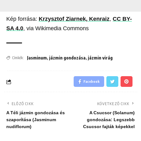
Kép forrása:
Krzysztof Ziarnek, Kenraiz
,
CC BY-
SA 4.0
, via Wikimedia Commons
Jasminum
,
jázmin gondozása
,
jázmin virág
Címkék:
Facebook
ELŐZŐ CIKK
KÖVETKEZŐ CIKK
A Téli jázmin gondozása és
A Csucsor (Solanum)
szaporítása (Jasminum
gondozása: Legszebb
nudiflorum)
Csucsor fajták képekkel