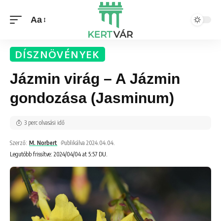
Aa
DÍSZNÖVÉNYEK
Jázmin virág – A Jázmin
gondozása (Jasminum)
3 perc olvasási idő
Szerző:
M. Norbert
Publikálva 2024.04.04.
Legutóbb frissítve: 2024/04/04 at 5:57 DU.