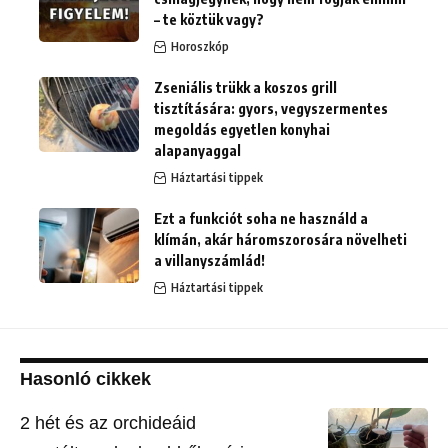
– te köztük vagy?
Horoszkóp
Zseniális trükk a koszos grill
tisztítására: gyors, vegyszermentes
megoldás egyetlen konyhai
alapanyaggal
Háztartási tippek
Ezt a funkciót soha ne használd a
klímán, akár háromszorosára növelheti
a villanyszámlád!
Háztartási tippek
Hasonló cikkek
2 hét és az orchideáid