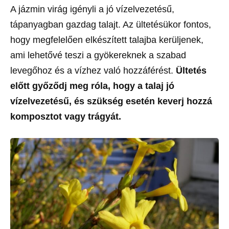
A jázmin virág igényli a jó vízelvezetésű,
tápanyagban gazdag talajt. Az ültetésükor fontos,
hogy megfelelően elkészített talajba kerüljenek,
ami lehetővé teszi a gyökereknek a szabad
levegőhoz és a vízhez való hozzáférést.
Ültetés
előtt győződj meg róla, hogy a talaj jó
vízelvezetésű, és szükség esetén keverj hozzá
komposztot vagy trágyát.