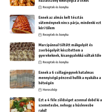
háziasszony kikotyogta a titkot
Receptek és konyha
Ennek az almás kelt tésztás
süteménynek nincs párja, mindenki ezt
kéri tőlem
Receptek és konyha
Marcipánnal töltött mákgolyót és
zserbógolyót készítettem a
gyerekeknek, kisangyalokká váltak tőle
Receptek és konyha
Ennek a 6 csillagjegynek hatalmas
mennyiségű pénzeső hullik a nyakába a
hétvégén
Horoszkóp
Ezt a 4 féle zöldséget azonnal dobd ki a
szemetesbe, nehogy a húslevesbe
rakd!