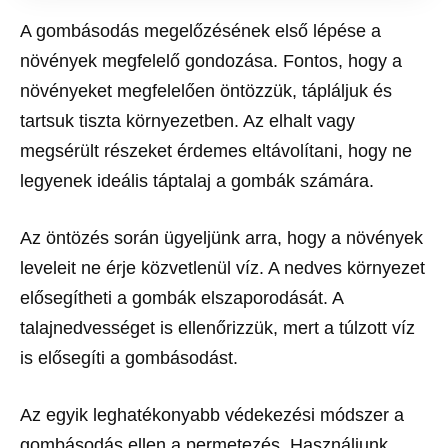
A gombásodás megelőzésének első lépése a
növények megfelelő gondozása. Fontos, hogy a
növényeket megfelelően öntözzük, tápláljuk és
tartsuk tiszta környezetben. Az elhalt vagy
megsérült részeket érdemes eltávolítani, hogy ne
legyenek ideális táptalaj a gombák számára.
Az öntözés során ügyeljünk arra, hogy a növények
leveleit ne érje közvetlenül víz. A nedves környezet
elősegítheti a gombák elszaporodását. A
talajnedvességet is ellenőrizzük, mert a túlzott víz
is elősegíti a gombásodást.
Az egyik leghatékonyabb védekezési módszer a
gombásodás ellen a permetezés. Használjunk