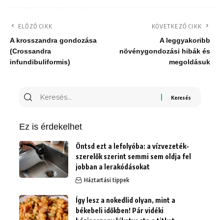
ELŐZŐ CIKK
KÖVETKEZŐ CIKK
A krosszandra gondozása
A leggyakoribb
(Crossandra
növénygondozási hibák és
infundibuliformis)
megoldásuk
Keresés
erre:
Ez is érdekelhet
Öntsd ezt a lefolyóba: a vízvezeték-
szerelők szerint semmi sem oldja fel
jobban a lerakódásokat
Háztartási tippek
Így lesz a nokedlid olyan, mint a
békebeli időkben! Pár vidéki