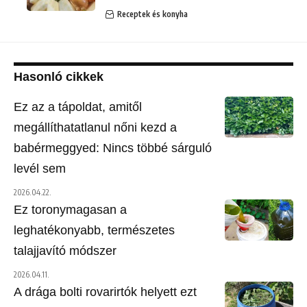
Receptek és konyha
Hasonló cikkek
Ez az a tápoldat, amitől
megállíthatatlanul nőni kezd a
babérmeggyed: Nincs többé sárguló
levél sem
2026.04.22.
Ez toronymagasan a
leghatékonyabb, természetes
talajjavító módszer
2026.04.11.
A drága bolti rovarirtók helyett ezt