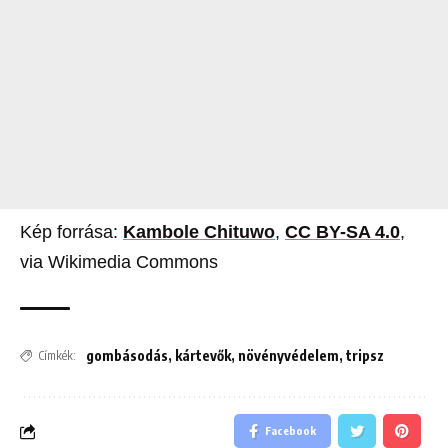
Kép forrása:
Kambole Chituwo
,
CC BY-SA 4.0
,
via Wikimedia Commons
gombásodás
,
kártevők
,
növényvédelem
,
tripsz
Címkék:
Facebook