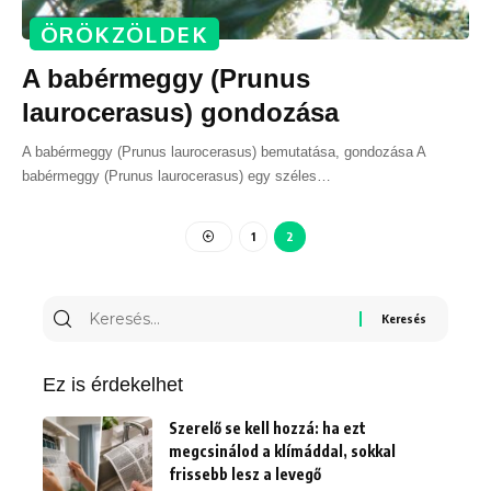
ÖRÖKZÖLDEK
A babérmeggy (Prunus
laurocerasus) gondozása
A babérmeggy (Prunus laurocerasus) bemutatása, gondozása A
babérmeggy (Prunus laurocerasus) egy széles
…
1
2
Ez is érdekelhet
Szerelő se kell hozzá: ha ezt
megcsinálod a klímáddal, sokkal
frissebb lesz a levegő