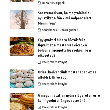
Háztartási tippek
Sasszemed van, ha megtalálod a
nyuszikat a fán 7 másodperc alatt!
Menni fog?
Szórakozás
Uncategorized
Egy gyakori hibára hívták fel a
figyelmet a mesterszakácsok a
bolognai spagetti főzésekor. Te is
elköveted?
Receptek és konyha
Óriási kedvencünk mostanában ez az
alföldi kifli recept
Receptek és konyha
A megunhatatlan nyári slágerétel: erre
kell figyelni a lángos sütésénél
Receptek és konyha